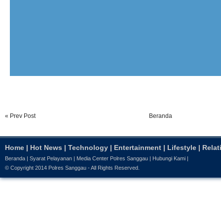
« Prev Post
Beranda
Home
|
Hot News
|
Technology
|
Entertainment
|
Lifestyle
|
Relat
Beranda
|
Syarat Pelayanan
|
Media Center Polres Sanggau
|
Hubungi Kami
|
© Copyright 2014
Polres Sanggau
- All Rights Reserved.