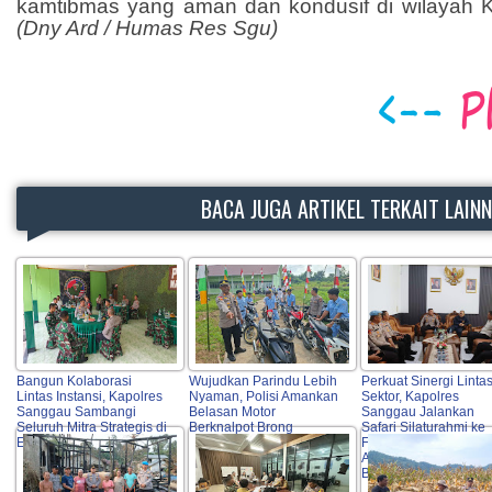
kamtibmas yang aman dan kondusif di wilayah
(Dny Ard / Humas Res Sgu)
BACA JUGA ARTIKEL TERKAIT LAIN
Bangun Kolaborasi
Wujudkan Parindu Lebih
Perkuat Sinergi Linta
Lintas Instansi, Kapolres
Nyaman, Polisi Amankan
Sektor, Kapolres
Sanggau Sambangi
Belasan Motor
Sanggau Jalankan
Seluruh Mitra Strategis di
Berknalpot Brong
Safari Silaturahmi ke
Entikong
Forkopimda, Tokoh
Agama, OPD hingga
Bulog