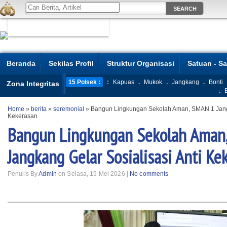
Beranda
Sekilas Profil
Struktur Organisasi
Satuan - S
15 Polsek :
:
Kapuas
.
Mukok
.
Jangkang
.
Bonti
Zona Integritas
.
Home
»
berita
»
seremonial
»
Bangun Lingkungan Sekolah Aman, SMAN 1 Jangk
Kekerasan
Bangun Lingkungan Sekolah Aman
Jangkang Gelar Sosialisasi Anti Ke
Penulis By
Admin
on Selasa, 19 Mei 2026 |
No comments