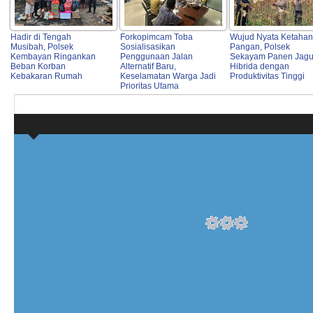
Hadir di Tengah
Forkopimcam Toba
Wujud Nyata Ketaha
Musibah, Polsek
Sosialisasikan
Pangan, Polsek
Kembayan Ringankan
Penggunaan Jalan
Sekayam Panen Jag
Beban Korban
Alternatif Baru,
Hibrida dengan
Kebakaran Rumah
Keselamatan Warga Jadi
Produktivitas Tinggi
Prioritas Utama