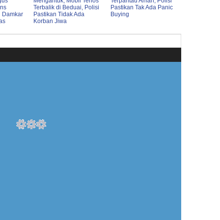
gus
Mengantuk, Mobil Terios
Terpantau Aman, Polisi
ons
Terbalik di Beduai, Polisi
Pastikan Tak Ada Panic
n Damkar
Pastikan Tidak Ada
Buying
as
Korban Jiwa