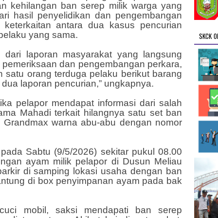
ran kehilangan ban serep milik warga yang
 Dari hasil penyelidikan dan pengembangan
 keterkaitan antara dua kasus pencurian
 pelaku yang sama.
SKCK O
l dari laporan masyarakat yang langsung
asil pemeriksaan dan pengembangan perkara,
satu orang terduga pelaku berikut barang
 dua laporan pencurian,” ungkapnya.
ka pelapor mendapat informasi dari salah
ma Mahadi terkait hilangnya satu set ban
tsu Grandmax warna abu-abu dengan nomor
i pada Sabtu (9/5/2026) sekitar pukul 08.00
ngan ayam milik pelapor di Dusun Meliau
erparkir di samping lokasi usaha dengan ban
antung di box penyimpanan ayam pada bak
ci mobil, saksi mendapati ban serep