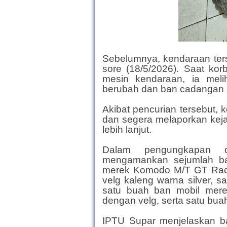
Sebelumnya, kendaraan terse
sore (18/5/2026). Saat ko
mesin kendaraan, ia melih
berubah dan ban cadangan s
Akibat pencurian tersebut, 
dan segera melaporkan kejad
lebih lanjut.
Dalam pengungkapan du
mengamankan sejumlah ba
merek Komodo M/T GT Radi
velg kaleng warna silver, s
satu buah ban mobil mer
dengan velg, serta satu buah 
IPTU Supar menjelaskan b