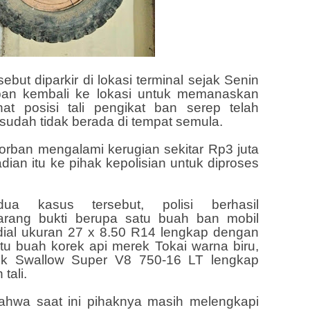
but diparkir di lokasi terminal sejak Senin
rban kembali ke lokasi untuk memanaskan
at posisi tali pengikat ban serep telah
udah tidak berada di tempat semula.
korban mengalami kerugian sekitar Rp3 juta
ian itu ke pihak kepolisian untuk diproses
a kasus tersebut, polisi berhasil
rang bukti berupa satu buah ban mobil
al ukuran 27 x 8.50 R14 lengkap dengan
atu buah korek api merek Tokai warna biru,
ek Swallow Super V8 750-16 LT lengkap
tali.
ahwa saat ini pihaknya masih melengkapi