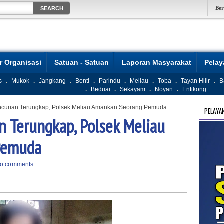
Be
r Organisasi
Satuan - Satuan
Laporan Masyarakat
Pela
s
.
Mukok
.
Jangkang
.
Bonti
.
Parindu
.
Meliau
.
Toba
.
Tayan Hilir
.
B
.
Beduai
.
Sekayam
.
Noyan
.
Entikong
curian Terungkap, Polsek Meliau Amankan Seorang Pemuda
PELAYA
n Terungkap, Polsek Meliau
Pemuda
o comments