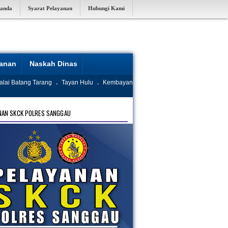
randa
Syarat Pelayanan
Hubungi Kami
yanan
Naskah Dinas
alai Batang Tarang
.
Tayan Hulu
.
Kembayan
NAN SKCK POLRES SANGGAU