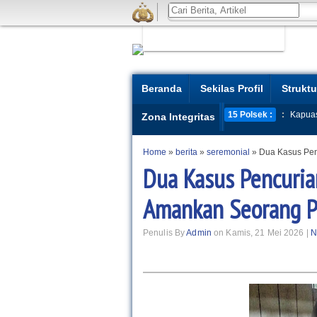
Beranda
Sekilas Profil
Struktu
15 Polsek :
:
Kapua
Zona Integritas
Home
»
berita
»
seremonial
»
Dua Kasus Pen
Dua Kasus Pencuria
Amankan Seorang 
Penulis By
Admin
on Kamis, 21 Mei 2026 |
N