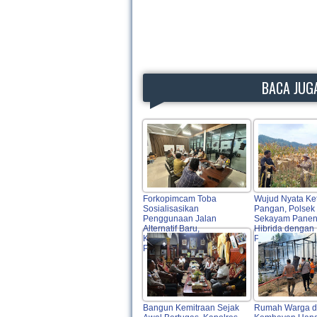
BACA JUGA
Forkopimcam Toba
Wujud Nyata Ke
Sosialisasikan
Pangan, Polsek
Penggunaan Jalan
Sekayam Panen
Alternatif Baru,
Hibrida dengan
Keselamatan Warga Jadi
Produktivitas Ti
Prioritas Utama
Bangun Kemitraan Sejak
Rumah Warga d