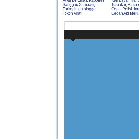
Awal Bertugas, Kapolres
Kembayan Han
Sanggau Sambangi
Terbakar, Resp
Forkopimda hingga
Cepat Polisi da
Tokoh Adat
Cegah Api Melu