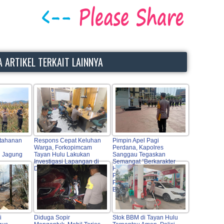
 ARTIKEL TERKAIT LAINNYA
tahanan
Respons Cepat Keluhan
Pimpin Apel Pagi
Warga, Forkopimcam
Perdana, Kapolres
 Jagung
Tayan Hulu Lakukan
Sanggau Tegaskan
Investigasi Lapangan di
Semangat “Berkarakter
nggi
DAS Lape
HEBAT” serta Dorong
Profesionalisme dan
Pelayanan Publik
Berkualitas
i
Diduga Sopir
Stok BBM di Tayan Hulu