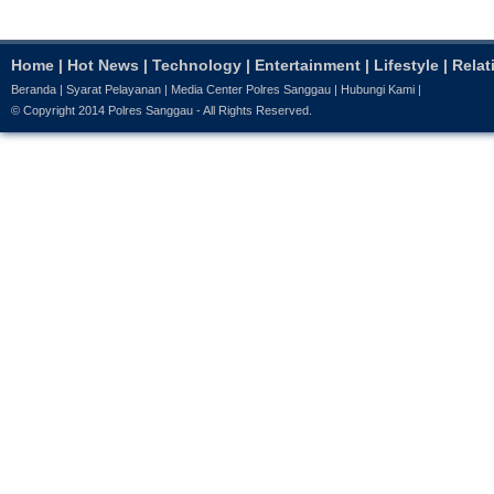
Home
|
Hot News
|
Technology
|
Entertainment
|
Lifestyle
|
Relat
Beranda
|
Syarat Pelayanan
|
Media Center Polres Sanggau
|
Hubungi Kami
|
© Copyright 2014
Polres Sanggau
- All Rights Reserved.