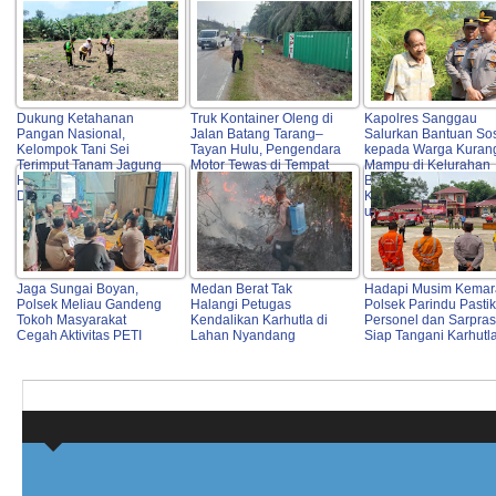
Dukung Ketahanan
Truk Kontainer Oleng di
Kapolres Sanggau
Pangan Nasional,
Jalan Batang Tarang–
Salurkan Bantuan Sos
Kelompok Tani Sei
Tayan Hulu, Pengendara
kepada Warga Kuran
Terimput Tanam Jagung
Motor Tewas di Tempat
Mampu di Kelurahan
Hibrida di Beduai
Bunut, Wujud Nyata
Didampingi Polri
Kepedulian Polri Hadi
untuk Masyarakat
Jaga Sungai Boyan,
Medan Berat Tak
Hadapi Musim Kemar
Polsek Meliau Gandeng
Halangi Petugas
Polsek Parindu Pasti
Tokoh Masyarakat
Kendalikan Karhutla di
Personel dan Sarpras
Cegah Aktivitas PETI
Lahan Nyandang
Siap Tangani Karhutl