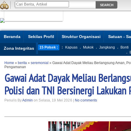
Beranda
Sekilas Profil
Struktur Organisasi
Satuan - S
15 Polsek :
:
Kapuas
.
Mukok
.
Jangkang
.
Bonti
Zona Integritas
.
Home
»
berita
»
seremonial
»
Gawai Adat Dayak Meliau Berlangsung Aman, Poli
Pengamanan
Gawai Adat Dayak Meliau Berlang
Polisi dan TNI Bersinergi Lakuka
Penulis By
Admin
on Selasa, 19 Mei 2026 |
No comments