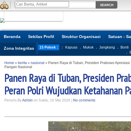
Beranda
Sekilas Profil
Struktur Organisasi
Satuan - S
15 Polsek :
:
Kapuas
.
Mukok
.
Jangkang
.
Bonti
Zona Integritas
.
Home
»
berita
»
nasional
»
Panen Raya di Tuban, Presiden Prabowo Apresiasi
Pangan Nasional
Panen Raya di Tuban, Presiden Pra
Peran Polri Wujudkan Ketahanan P
Penulis By
Admin
on Sabtu, 16 Mei 2026 |
No comments