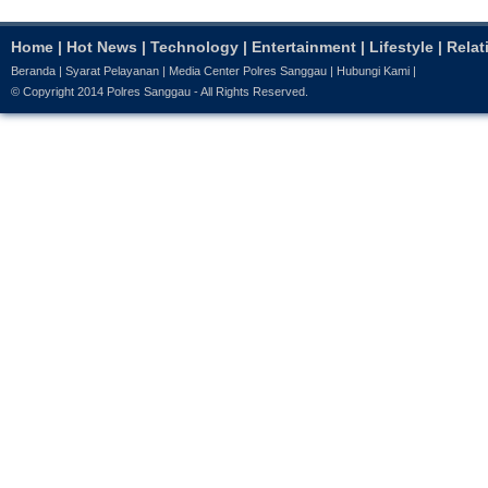
Home
|
Hot News
|
Technology
|
Entertainment
|
Lifestyle
|
Relat
Beranda
|
Syarat Pelayanan
|
Media Center Polres Sanggau
|
Hubungi Kami
|
© Copyright 2014
Polres Sanggau
- All Rights Reserved.