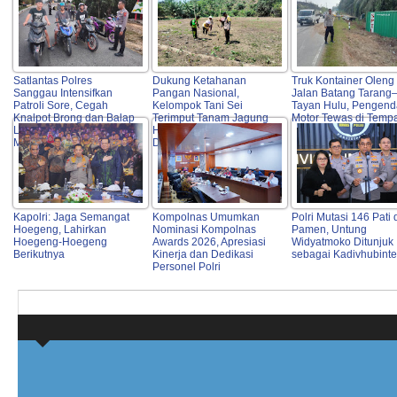
Satlantas Polres
Dukung Ketahanan
Truk Kontainer Oleng 
Sanggau Intensifkan
Pangan Nasional,
Jalan Batang Tarang
Patroli Sore, Cegah
Kelompok Tani Sei
Tayan Hulu, Pengend
Knalpot Brong dan Balap
Terimput Tanam Jagung
Motor Tewas di Temp
Liar Demi Keselamatan
Hibrida di Beduai
Masyarakat
Didampingi Polri
Kapolri: Jaga Semangat
Kompolnas Umumkan
Polri Mutasi 146 Pati
Hoegeng, Lahirkan
Nominasi Kompolnas
Pamen, Untung
Hoegeng-Hoegeng
Awards 2026, Apresiasi
Widyatmoko Ditunjuk
Berikutnya
Kinerja dan Dedikasi
sebagai Kadivhubinte
Personel Polri