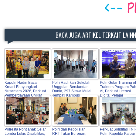
BACA JUGA ARTIKEL TERKAIT LAIN
Kapolri Hadiri Bazar
Polri Hadirkan Sekolah
Polri Gelar Training of
Kreasi Bhayangkari
Unggulan Berstandar
Trainers Program Pa
Nusantara 2026, Perkuat
Dunia, 297 Siswa Mulai
AI, Perkuat Literasi
Pemberdayaan UMKM
Tempati Kampus
Digital Pelajar
dan Budaya Lokal
Polresta Pontianak Gelar
Polri dan Kepolisian
Perkuat Soliditas TNI 
Lomba Lukis Disabilitas,
RRT Tukar Buronan,
Polri, Kapolda Kalbar