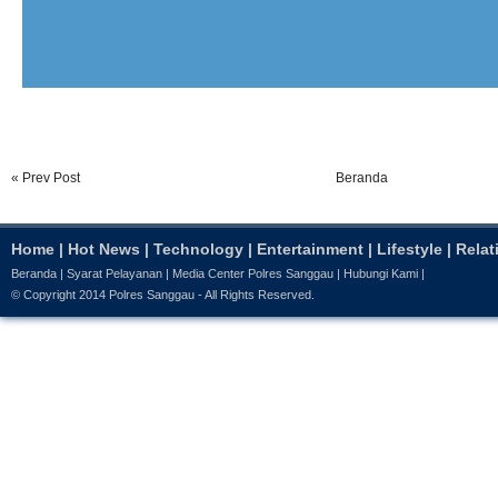
« Prev Post
Beranda
Home
|
Hot News
|
Technology
|
Entertainment
|
Lifestyle
|
Relat
Beranda
|
Syarat Pelayanan
|
Media Center Polres Sanggau
|
Hubungi Kami
|
© Copyright 2014
Polres Sanggau
- All Rights Reserved.