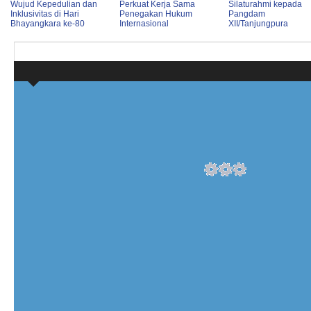
Wujud Kepedulian dan
Perkuat Kerja Sama
Silaturahmi kepada
Inklusivitas di Hari
Penegakan Hukum
Pangdam
Bhayangkara ke-80
Internasional
XII/Tanjungpura