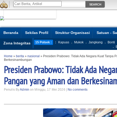
Beranda
Sekilas Profil
Struktur Organisasi
Satuan - S
15 Polsek :
:
Kapuas
.
Mukok
.
Jangkang
.
Bonti
Zona Integritas
.
Home
»
berita
»
nasional
»
Presiden Prabowo: Tidak Ada Negara Kuat Tanpa 
Berkesinambungan
Presiden Prabowo: Tidak Ada Nega
Pangan yang Aman dan Berkesina
Penulis By
Admin
on Minggu, 17 Mei 2026 |
No comments