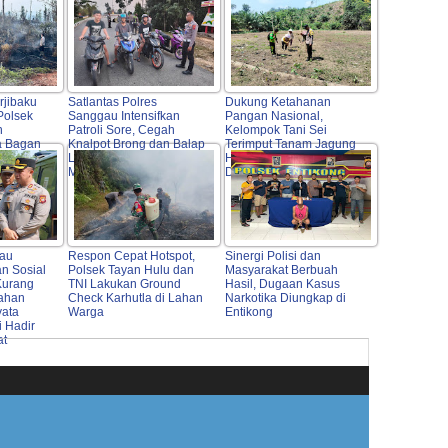
rjibaku
Satlantas Polres
Dukung Ketahanan
Polsek
Sanggau Intensifkan
Pangan Nasional,
n
Patroli Sore, Cegah
Kelompok Tani Sei
a Bagan
Knalpot Brong dan Balap
Terimput Tanam Jagung
Liar Demi Keselamatan
Hibrida di Beduai
Masyarakat
Didampingi Polri
gau
Respon Cepat Hotspot,
Sinergi Polisi dan
n Sosial
Polsek Tayan Hulu dan
Masyarakat Berbuah
Kurang
TNI Lakukan Ground
Hasil, Dugaan Kasus
ahan
Check Karhutla di Lahan
Narkotika Diungkap di
yata
Warga
Entikong
i Hadir
at