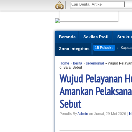
Beranda
Sekilas Profil
Struktu
15 Polsek :
:
Kapua
Zona Integritas
Home
»
berita
»
seremonial
»
Wujud Pelayan
di Balai Sebut
Wujud Pelayanan Hu
Amankan Pelaksanaa
Sebut
Penulis By
Admin
on Jumat, 29 Mei 2026 |
N