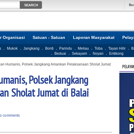
Be
r Organisasi
Satuan - Satuan
Laporan Masyarakat
Pela
s
.
Mukok
.
Jangkang
.
Bonti
.
Parindu
.
Meliau
.
Toba
.
Tayan Hilir
.
B
.
Beduai
.
Sekayam
.
Noyan
.
Entikong
an Humanis, Polsek Jangkang Amankan Pelaksanaan Sholat Jumat
PELAYA
manis, Polsek Jangkang
n Sholat Jumat di Balai
o comments