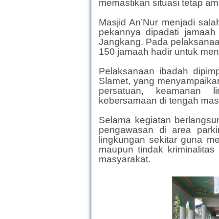
memastikan situasi tetap ama
Masjid An’Nur menjadi sala
pekannya dipadati jamaah 
Jangkang. Pada pelaksanaan S
150 jamaah hadir untuk men
Pelaksanaan ibadah dipimp
Slamet, yang menyampaika
persatuan, keamanan li
kebersamaan di tengah mas
Selama kegiatan berlangsu
pengawasan di area parki
lingkungan sekitar guna m
maupun tindak kriminalita
masyarakat.