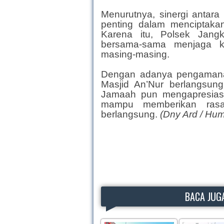
Menurutnya, sinergi antar
penting dalam menciptaka
Karena itu, Polsek Jang
bersama-sama menjaga ke
masing-masing.
Dengan adanya pengamanan
Masjid An’Nur berlangsung
Jamaah pun mengapresiasi 
mampu memberikan rasa
berlangsung.
(Dny Ard / Hu
BACA JUGA