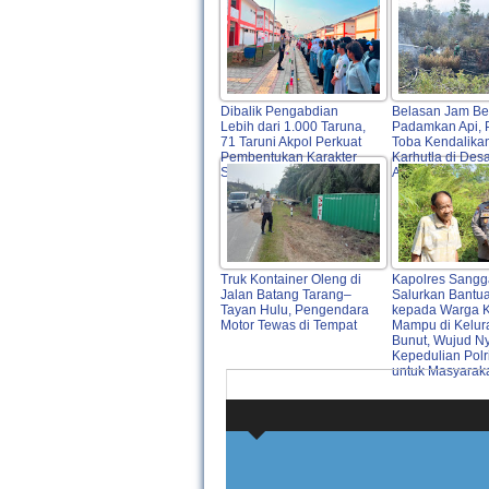
Dibalik Pengabdian
Belasan Jam Be
Lebih dari 1.000 Taruna,
Padamkan Api, 
71 Taruni Akpol Perkuat
Toba Kendalika
Pembentukan Karakter
Karhutla di Des
Siswa Sekolah Rakyat
Asam
Truk Kontainer Oleng di
Kapolres Sang
Jalan Batang Tarang–
Salurkan Bantua
Tayan Hulu, Pengendara
kepada Warga 
Motor Tewas di Tempat
Mampu di Kelur
Bunut, Wujud N
Kepedulian Polr
untuk Masyarak