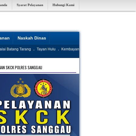
randa
Syarat Pelayanan
Hubungi Kami
yanan
Naskah Dinas
alai Batang Tarang
.
Tayan Hulu
.
Kembayan
NAN SKCK POLRES SANGGAU