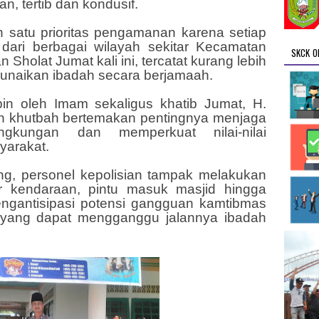
n, tertib dan kondusif.
h satu prioritas pengamanan karena setiap
dari berbagai wilayah sekitar Kecamatan
SKCK O
holat Jumat kali ini, tercatat kurang lebih
unaikan ibadah secara berjamaah.
in oleh Imam sekaligus khatib Jumat, H.
n khutbah bertemakan pentingnya menjaga
ngkungan dan memperkuat nilai-nilai
yarakat.
ng, personel kepolisian tampak melakukan
r kendaraan, pintu masuk masjid hingga
engantisipasi potensi gangguan kamtibmas
s yang dapat mengganggu jalannya ibadah