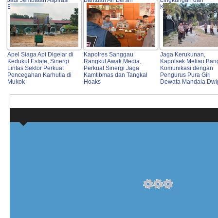
Jadi Jembatan Aspirasi
Bantuan Air Bersih
Lingkungan dari
Buruh
Karhutla
Apel Siaga Api Digelar di
Kapolres Sanggau
Jaga Kerukunan,
Kedukul Estate, Sinergi
Rangkul Awak Media,
Kapolsek Meliau Ban
Lintas Sektor Perkuat
Perkuat Sinergi Jaga
Komunikasi dengan
Pencegahan Karhutla di
Kamtibmas dan Tangkal
Pengurus Pura Giri
Mukok
Hoaks
Dewata Mandala Dwi