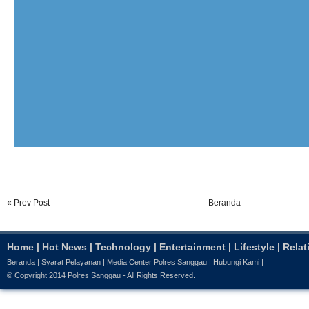
« Prev Post
Beranda
Home
|
Hot News
|
Technology
|
Entertainment
|
Lifestyle
|
Relat
Beranda
|
Syarat Pelayanan
|
Media Center Polres Sanggau
|
Hubungi Kami
|
© Copyright 2014
Polres Sanggau
- All Rights Reserved.