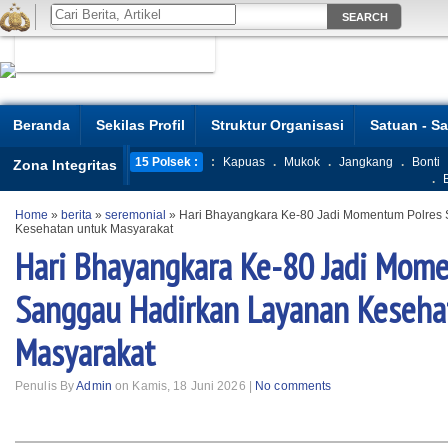
Beranda
Sekilas Profil
Struktur Organisasi
Satuan - S
15 Polsek :
:
Kapuas
.
Mukok
.
Jangkang
.
Bonti
Zona Integritas
.
Home
»
berita
»
seremonial
»
Hari Bhayangkara Ke-80 Jadi Momentum Polres
Kesehatan untuk Masyarakat
Hari Bhayangkara Ke-80 Jadi Mom
Sanggau Hadirkan Layanan Keseha
Masyarakat
Penulis By
Admin
on Kamis, 18 Juni 2026 |
No comments