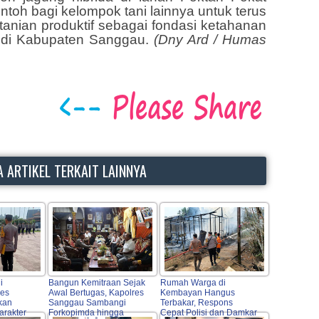
toh bagi kelompok tani lainnya untuk terus
nian produktif sebagai fondasi ketahanan
 di Kabupaten Sanggau.
(Dny Ard / Humas
 ARTIKEL TERKAIT LAINNYA
i
Bangun Kemitraan Sejak
Rumah Warga di
res
Awal Bertugas, Kapolres
Kembayan Hangus
kan
Sanggau Sambangi
Terbakar, Respons
arakter
Forkopimda hingga
Cepat Polisi dan Damkar