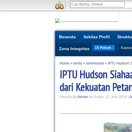
Beranda
Sekilas Profil
Struktu
15 Polsek :
:
Kapua
Zona Integritas
Home
»
berita
»
seremonial
»
IPTU Hudson S
IPTU Hudson Siaha
dari Kekuatan Petan
Penulis By
Admin
on Senin, 22 Juni 2026 |
N