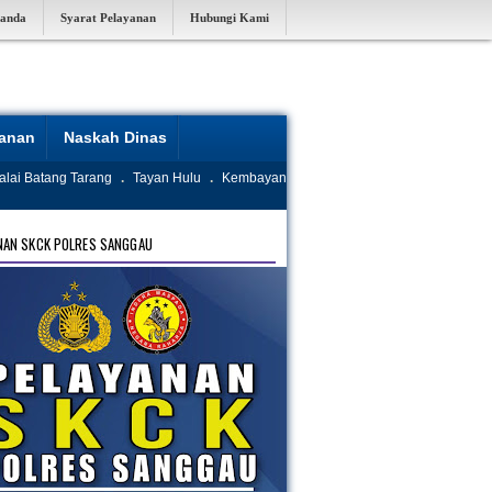
randa
Syarat Pelayanan
Hubungi Kami
yanan
Naskah Dinas
alai Batang Tarang
.
Tayan Hulu
.
Kembayan
NAN SKCK POLRES SANGGAU