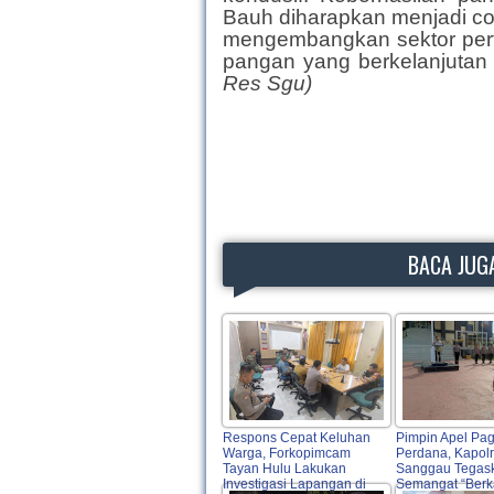
Bauh diharapkan menjadi con
mengembangkan sektor perta
pangan yang berkelanjutan
Res Sgu)
BACA JUGA
Respons Cepat Keluhan
Pimpin Apel Pag
Warga, Forkopimcam
Perdana, Kapol
Tayan Hulu Lakukan
Sanggau Tegas
Investigasi Lapangan di
Semangat “Berk