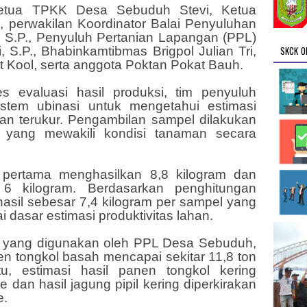
 Ketua TPKK Desa Sebuduh Stevi, Ketua
 perwakilan Koordinator Balai Penyuluhan
, S.P., Penyuluh Pertanian Lapangan (PPL)
SKCK O
 S.P., Bhabinkamtibmas Brigpol Julian Tri,
Kool, serta anggota Poktan Pokat Bauh.
s evaluasi hasil produksi, tim penyuluh
istem ubinasi untuk mengetahui estimasi
dan terukur. Pengambilan sampel dilakukan
n yang mewakili kondisi tanaman secara
l pertama menghasilkan 8,8 kilogram dan
 kilogram. Berdasarkan penghitungan
 hasil sebesar 7,4 kilogram per sampel yang
dasar estimasi produktivitas lahan.
n yang digunakan oleh PPL Desa Sebuduh,
nen tongkol basah mencapai sekitar 11,8 ton
tu, estimasi hasil panen tongkol kering
 dan hasil jagung pipil kering diperkirakan
e.