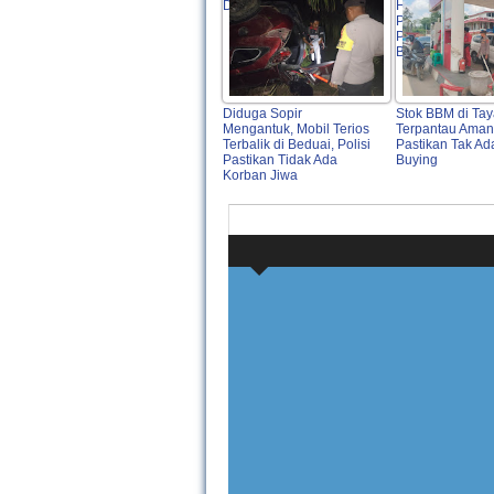
DAS Lape
HEBAT” serta D
Profesionalisme
Pelayanan Publ
Berkualitas
Diduga Sopir
Stok BBM di Ta
Mengantuk, Mobil Terios
Terpantau Aman,
Terbalik di Beduai, Polisi
Pastikan Tak Ad
Pastikan Tidak Ada
Buying
Korban Jiwa