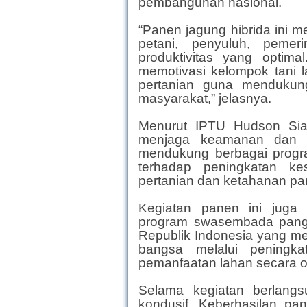
pembangunan nasional.
“Panen jagung hibrida ini m
petani, penyuluh, pemer
produktivitas yang optima
memotivasi kelompok tani l
pertanian guna mendukun
masyarakat,” jelasnya.
Menurut IPTU Hudson Siah
menjaga keamanan dan ket
mendukung berbagai progr
terhadap peningkatan ke
pertanian dan ketahanan pa
Kegiatan panen ini juga
program swasembada panga
Republik Indonesia yang me
bangsa melalui peningkat
pemanfaatan lahan secara o
Selama kegiatan berlangsu
kondusif. Keberhasilan pa