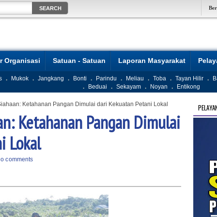
Be
r Organisasi
Satuan - Satuan
Laporan Masyarakat
Pela
s
.
Mukok
.
Jangkang
.
Bonti
.
Parindu
.
Meliau
.
Toba
.
Tayan Hilir
.
B
.
Beduai
.
Sekayam
.
Noyan
.
Entikong
iahaan: Ketahanan Pangan Dimulai dari Kekuatan Petani Lokal
PELAYA
an: Ketahanan Pangan Dimulai
i Lokal
o comments