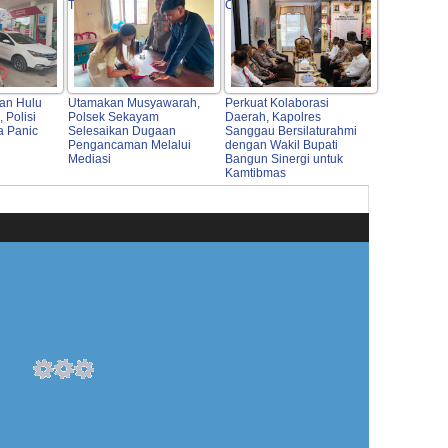
orong
Tokoh Adat
Cegah Api Meluas
 dan
ik
yan Hulu
Utamakan Musyawarah,
Perkuat Kolaborasi
 Polisi
Polsek Sekayam
Daerah, Kapolres
a Panic
Selesaikan Dugaan
Sanggau Bersilaturahmi
Pengancaman Melalui
dengan Wakil Bupati
Mediasi
Bangun Sinergi untuk
Kamtibmas