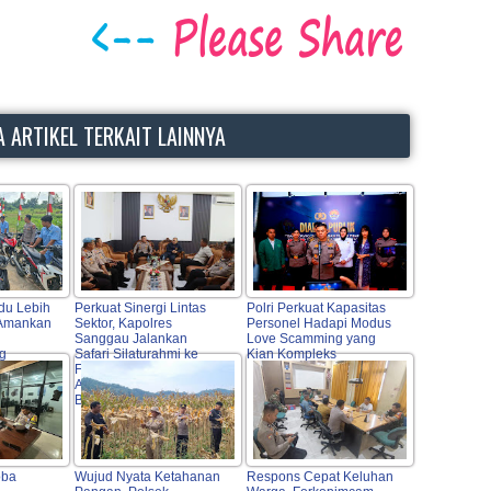
 ARTIKEL TERKAIT LAINNYA
du Lebih
Perkuat Sinergi Lintas
Polri Perkuat Kapasitas
 Amankan
Sektor, Kapolres
Personel Hadapi Modus
Sanggau Jalankan
Love Scamming yang
ng
Safari Silaturahmi ke
Kian Kompleks
Forkopimda, Tokoh
Agama, OPD hingga
Bulog
oba
Wujud Nyata Ketahanan
Respons Cepat Keluhan