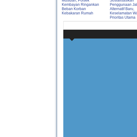
Musibah, Polsek
Sosialisasikan
Kembayan Ringankan
Penggunaan Ja
Beban Korban
Alternatif Baru,
Kebakaran Rumah
Keselamatan Wa
Prioritas Utama