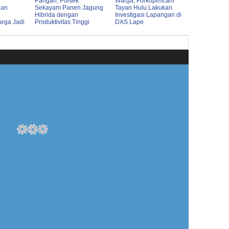
Pangan, Polsek
Warga, Forkopimcam
lan
Sekayam Panen Jagung
Tayan Hulu Lakukan
Hibrida dengan
Investigasi Lapangan di
rga Jadi
Produktivitas Tinggi
DAS Lape