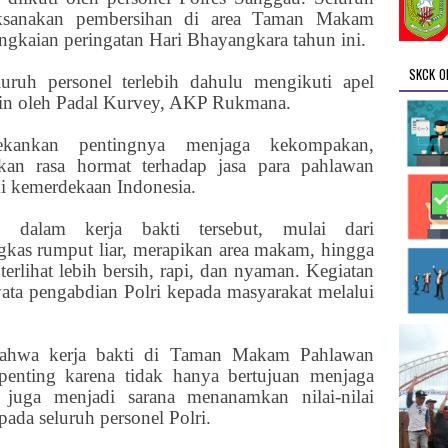
laksanakan pembersihan di area Taman Makam
angkaian peringatan Hari Bhayangkara tahun ini.
SKCK O
luruh personel terlebih dahulu mengikuti apel
in oleh Padal Kurvey, AKP Rukmana.
kankan pentingnya menjaga kekompakan,
kan rasa hormat terhadap jasa para pahlawan
i kemerdekaan Indonesia.
an dalam kerja bakti tersebut, mulai dari
as rumput liar, merapikan area makam, hingga
terlihat lebih bersih, rapi, dan nyaman. Kegiatan
yata pengabdian Polri kepada masyarakat melalui
hwa kerja bakti di Taman Makam Pahlawan
enting karena tidak hanya bertujuan menjaga
i juga menjadi sarana menanamkan nilai-nilai
ada seluruh personel Polri.