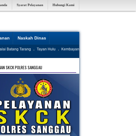
randa
Syarat Pelayanan
Hubungi Kami
yanan
Naskah Dinas
alai Batang Tarang
.
Tayan Hulu
.
Kembayan
NAN SKCK POLRES SANGGAU