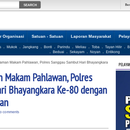
Be
r Organisasi
Satuan - Satuan
Laporan Masyarakat
Pela
s
.
Mukok
.
Jangkang
.
Bonti
.
Parindu
.
Meliau
.
Toba
.
Tayan Hilir
.
B
.
Beduai
.
Sekayam
.
Noyan
.
Entikong
i Taman Makam Pahlawan, Polres Sanggau Sambut Hari Bhayangkara
PELAYA
an Makam Pahlawan, Polres
ri Bhayangkara Ke-80 dengan
ian
o comments