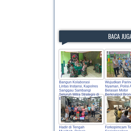
BACA JUGA
Bangun Kolaborasi
Wujudkan Parin
Lintas Instansi, Kapolres
Nyaman, Polisi
Sanggau Sambangi
Belasan Motor
Seluruh Mitra Strategis di
Berknalpot Bro
Entikong
Hadir di Tengah
Forkopimcam T