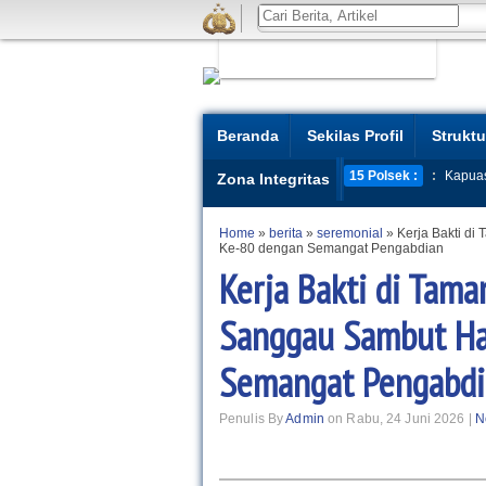
Beranda
Sekilas Profil
Struktu
15 Polsek :
:
Kapua
Zona Integritas
Home
»
berita
»
seremonial
»
Kerja Bakti d
Ke-80 dengan Semangat Pengabdian
Kerja Bakti di Tam
Sanggau Sambut Ha
Semangat Pengabd
Penulis By
Admin
on Rabu, 24 Juni 2026 |
N