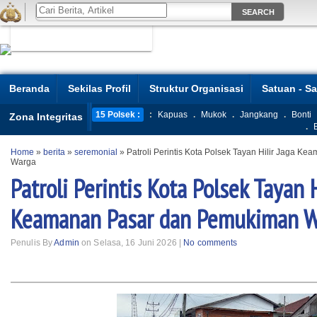
Beranda
Sekilas Profil
Struktur Organisasi
Satuan - S
15 Polsek :
:
Kapuas
.
Mukok
.
Jangkang
.
Bonti
Zona Integritas
.
Home
»
berita
»
seremonial
»
Patroli Perintis Kota Polsek Tayan Hilir Jaga 
Warga
Patroli Perintis Kota Polsek Tayan H
Keamanan Pasar dan Pemukiman W
Penulis By
Admin
on Selasa, 16 Juni 2026 |
No comments