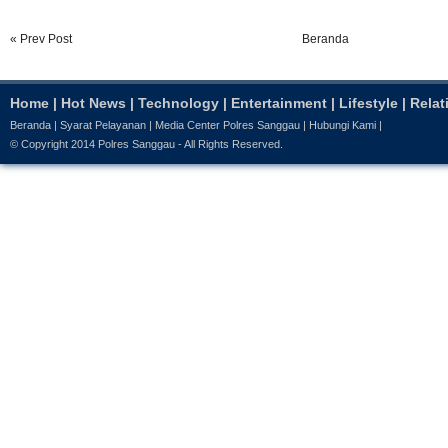
« Prev Post
Beranda
Home
|
Hot News
|
Technology
|
Entertainment
|
Lifestyle
|
Relat
Beranda
|
Syarat Pelayanan
|
Media Center Polres Sanggau
|
Hubungi Kami
|
© Copyright 2014
Polres Sanggau
- All Rights Reserved.