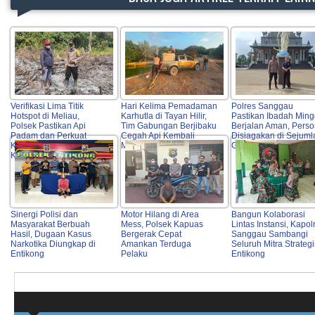
Verifikasi Lima Titik
Hari Kelima Pemadaman
Polres Sanggau
Hotspot di Meliau,
Karhutla di Tayan Hilir,
Pastikan Ibadah Min
Polsek Pastikan Api
Tim Gabungan Berjibaku
Berjalan Aman, Perso
Padam dan Perkuat
Cegah Api Kembali
Disiagakan di Sejuml
Koordinasi Pencegahan
Meluas
Gereja Kota
Karhutla
Sinergi Polisi dan
Motor Hilang di Area
Bangun Kolaborasi
Masyarakat Berbuah
Mess, Polsek Kapuas
Lintas Instansi, Kapol
Hasil, Dugaan Kasus
Bergerak Cepat
Sanggau Sambangi
Narkotika Diungkap di
Amankan Terduga
Seluruh Mitra Strategi
Entikong
Pelaku
Entikong