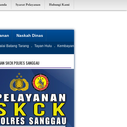
randa
Syarat Pelayanan
Hubungi Kami
yanan
Naskah Dinas
alai Batang Tarang
.
Tayan Hulu
.
Kembayan
NAN SKCK POLRES SANGGAU