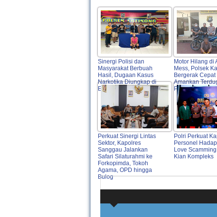
Sinergi Polisi dan
Motor Hilang di 
Masyarakat Berbuah
Mess, Polsek K
Hasil, Dugaan Kasus
Bergerak Cepat
Narkotika Diungkap di
Amankan Terdu
Entikong
Pelaku
Perkuat Sinergi Lintas
Polri Perkuat Ka
Sektor, Kapolres
Personel Hadap
Sanggau Jalankan
Love Scamming
Safari Silaturahmi ke
Kian Kompleks
Forkopimda, Tokoh
Agama, OPD hingga
Bulog