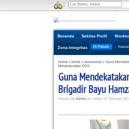
Beranda
Sekilas Profil
Struktu
15 Polsek :
:
Kapua
Zona Integritas
Home
»
berita
»
seremonial
»
Guna Mendekat
Melaksanakan DDS
Guna Mendekatakan
Brigadir Bayu Ham
Penulis By
Admin
on Jumat, 22 Februari 201