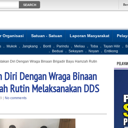
Be
r Organisasi
Satuan - Satuan
Laporan Masyarakat
Pela
s
.
Mukok
.
Jangkang
.
Bonti
.
Parindu
.
Meliau
.
Toba
.
Tayan Hilir
.
B
.
Beduai
.
Sekayam
.
Noyan
.
Entikong
akan Diri Dengan Wraga Binaan Brigadir Bayu Hamzah Rutin
PELAYA
 Diri Dengan Wraga Binaan
zah Rutin Melaksanakan DDS
9 |
No comments