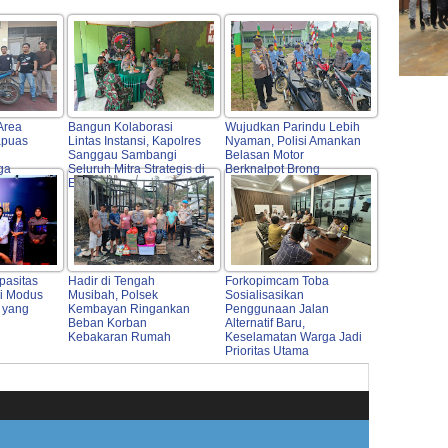
Area
Bangun Kolaborasi
Wujudkan Parindu Lebih
apuas
Lintas Instansi, Kapolres
Nyaman, Polisi Amankan
Sanggau Sambangi
Belasan Motor
ga
Seluruh Mitra Strategis di
Berknalpot Brong
Entikong
pasitas
Hadir di Tengah
Forkopimcam Toba
i Modus
Musibah, Polsek
Sosialisasikan
 yang
Kembayan Ringankan
Penggunaan Jalan
Beban Korban
Alternatif Baru,
Kebakaran Rumah
Keselamatan Warga Jadi
Prioritas Utama