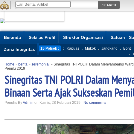
Beranda
Sekilas Profil
Struktur Organisasi
Satuan - S
15 Polsek :
:
Kapuas
.
Mukok
.
Jangkang
.
Bonti
Zona Integritas
.
Home
»
berita
»
seremonial
»
Sinegritas TNI POLRI Dalam Menyambangi Warga
Pemilu 2019
Sinegritas TNI POLRI Dalam Meny
Binaan Serta Ajak Sukseskan Pemi
Penulis By
Admin
on Kamis, 28 Februari 2019 |
No comments