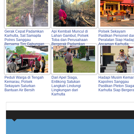
Gerak Cepat Padamkan
Api Kembali Muncul di
Polsek Sekayam
Karhutla, Sat Samapta
Lahan Gambut, Polsek
Pastikan Personel da
Polres Sanggau
Toba dan Perusahaan
Peralatan Siap Hadap
Bersama Tim Gabungan
Bergerak Padamkan
Ancaman Karhutla
Turun ke Lokasi
Karhutla
Peduli Warga di Tengah
Dari Apel Siaga,
Hadapi Musim Kemar
Kemarau, Polsek
Entikong Satukan
Kapolres Sanggau
Sekayam Salurkan
Langkah Lindungi
Pastikan Pleton Siag
Bantuan Air Bersih
Lingkungan dari
Karhutla Siap Berger
Karhutla