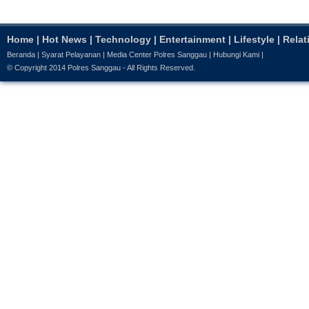
Home
|
Hot News
|
Technology
|
Entertainment
|
Lifestyle
|
Relat
Beranda
|
Syarat Pelayanan
|
Media Center Polres Sanggau
|
Hubungi Kami
|
© Copyright 2014
Polres Sanggau
- All Rights Reserved.