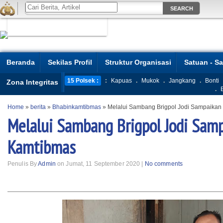
Beranda
Sekilas Profil
Struktur Organisasi
Satuan - S
15 Polsek :
:
Kapuas
.
Mukok
.
Jangkang
.
Bonti
Zona Integritas
.
Home
»
berita
»
Bhabinkamtibmas
»
Melalui Sambang Brigpol Jodi Sampaika
Melalui Sambang Brigpol Jodi Sam
Kamtibmas
Penulis By
Admin
on Jumat, 11 September 2020 |
No comments