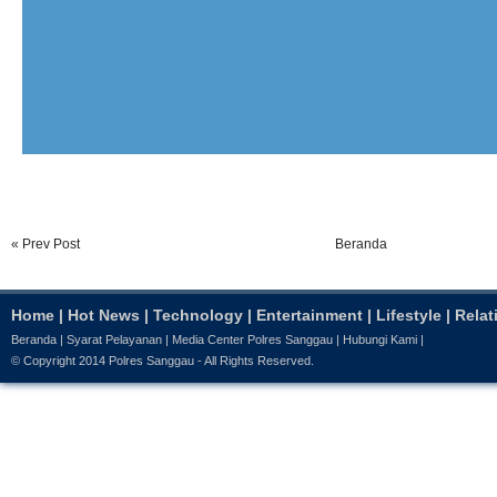
« Prev Post
Beranda
Home
|
Hot News
|
Technology
|
Entertainment
|
Lifestyle
|
Relat
Beranda
|
Syarat Pelayanan
|
Media Center Polres Sanggau
|
Hubungi Kami
|
© Copyright 2014
Polres Sanggau
- All Rights Reserved.