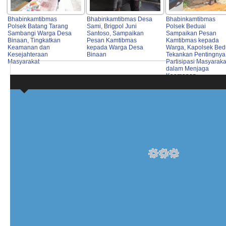
Bhabinkamtibmas
Bhabinkamtibmas Desa
Bhabinkamtibmas
Polsek Batang Tarang
Sami, Brigpol Juni
Polsek Beduai
Sambangi Warga Desa
Santoso, Sampaikan
Sampaikan Pesan
Binaan, Tingkatkan
Pesan Kamtibmas
Kamtibmas kepada
Keamanan dan
kepada Warga Desa
Warga, Kapolsek Bed
Kesejahteraan
Binaan
Tekankan Pentingnya
Masyarakat
Partisipasi Masyaraka
dalam Menjaga
Keamanan