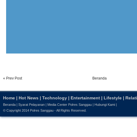
« Prev Post
Beranda
Home
|
Hot News
|
Technology
|
Entertainment
|
Lifestyle
|
Relat
Beranda
|
Syarat Pelayanan
|
Media Center Polres Sanggau
|
Hubungi Kami
|
© Copyright 2014
Polres Sanggau
- All Rights Reserved.