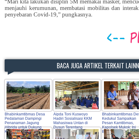
“Mari kita lakukan disiplin 5M memakai masker, mencuc
menjauhi kerumunan, membatasi mobilitas dan intera
penyebaran Covid-19,” pungkasnya.
BACA JUGA ARTIKEL TERKAIT LAIN
Bhabinkamtibmas Desa
Aipda Toni Kuswoyo
Bhabinkamtibmas De
Pedalaman Dampingi
Hadiri Sosialisasi KKM
Kedukul Sampaikan
Penanaman Jagung
Mahasiswa Untan di
Pesan Kamtibmas,
Hibrida untuk Dukung
Dusun Terentang
Kapolsek Mukok: Ini
Ketahanan Pangan
Bentuk Pelayanan Pr