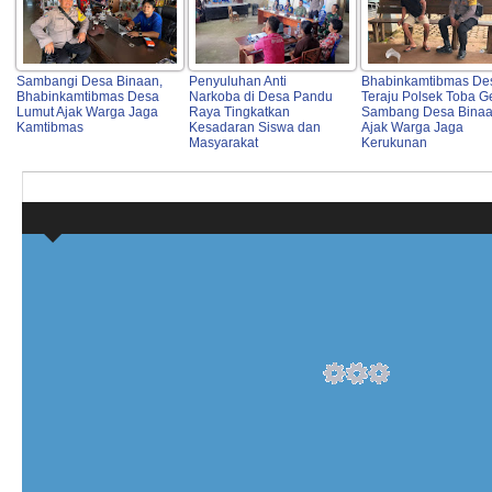
Sambangi Desa Binaan,
Penyuluhan Anti
Bhabinkamtibmas De
Bhabinkamtibmas Desa
Narkoba di Desa Pandu
Teraju Polsek Toba G
Lumut Ajak Warga Jaga
Raya Tingkatkan
Sambang Desa Binaa
Kamtibmas
Kesadaran Siswa dan
Ajak Warga Jaga
Masyarakat
Kerukunan