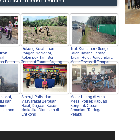
Dukung Ketahanan
Truk Kontainer Oleng di
fkan
Pangan Nasional,
Jalan Batang Tarang–
egah
Kelompok Tani Sei
Tayan Hulu, Pengendara
dan Balap
Terimput Tanam Jagung
Motor Tewas di Tempat
lamatan
Hibrida di Beduai
Didampingi Polri
otspot,
Sinergi Polisi dan
Motor Hilang di Area
ulu dan
Masyarakat Berbuah
Mess, Polsek Kapuas
ound
Hasil, Dugaan Kasus
Bergerak Cepat
di Lahan
Narkotika Diungkap di
Amankan Terduga
Entikong
Pelaku