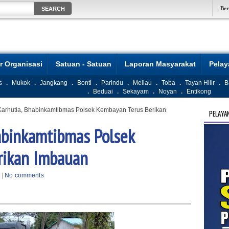
Be
r Organisasi
Satuan - Satuan
Laporan Masyarakat
Pela
s
.
Mukok
.
Jangkang
.
Bonti
.
Parindu
.
Meliau
.
Toba
.
Tayan Hilir
.
B
.
Beduai
.
Sekayam
.
Noyan
.
Entikong
arhutla, Bhabinkamtibmas Polsek Kembayan Terus Berikan
PELAYA
abinkamtibmas Polsek
rikan Imbauan
 |
No comments