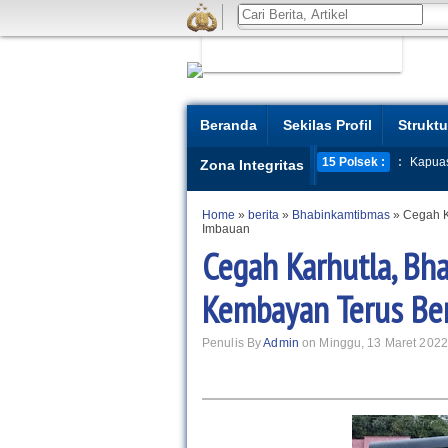
Beranda
Sekilas Profil
Struktu
15 Polsek :
:
Kapua
Zona Integritas
Home
»
berita
»
Bhabinkamtibmas
»
Cegah K
Imbauan
Cegah Karhutla, Bh
Kembayan Terus Be
Penulis By
Admin
on Minggu, 13 Maret 2022