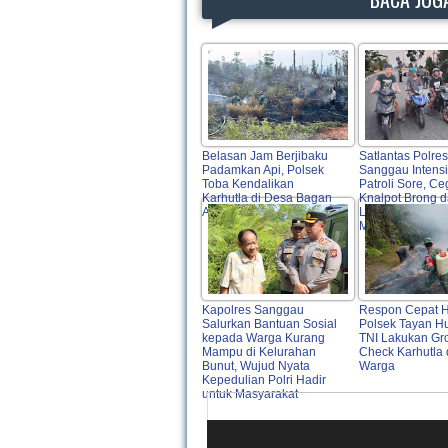
Belasan Jam Berjibaku
Satlantas Polres
Padamkan Api, Polsek
Sanggau Intensi
Toba Kendalikan
Patroli Sore, C
Karhutla di Desa Bagan
Knalpot Brong 
Asam
Liar Demi Kese
Masyarakat
Kapolres Sanggau
Respon Cepat H
Salurkan Bantuan Sosial
Polsek Tayan H
kepada Warga Kurang
TNI Lakukan Gr
Mampu di Kelurahan
Check Karhutla 
Bunut, Wujud Nyata
Warga
Kepedulian Polri Hadir
untuk Masyarakat