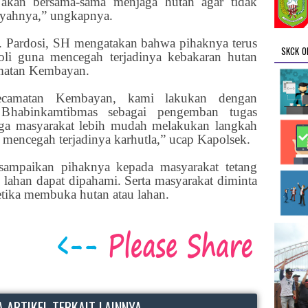
akan bersama-sama menjaga hutan agar tidak
layahnya,” ungkapnya.
Pardosi, SH mengatakan bahwa pihaknya terus
SKCK O
roli guna mencegah terjadinya kebakaran hutan
matan Kembayan.
Kecamatan Kembayan, kami lakukan dengan
 Bhabinkamtibmas sebagai pengemban tugas
ga masyarakat lebih mudah melakukan langkah
 mencegah terjadinya karhutla,” ucap Kapolsek.
isampaikan pihaknya kepada masyarakat tetang
lahan dapat dipahami. Serta masyarakat diminta
tika membuka hutan atau lahan.
 ARTIKEL TERKAIT LAINNYA