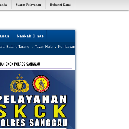
randa
Syarat Pelayanan
Hubungi Kami
yanan
Naskah Dinas
alai Batang Tarang
.
Tayan Hulu
.
Kembayan
NAN SKCK POLRES SANGGAU