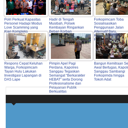
Polri Perkuat Kapasitas
Hadir di Tengah
Forkopimcam Toba
Personel Hadapi Modus
Musibah, Polsek
Sosialisasikan
Love Scamming yang
Kembayan Ringankan
Penggunaan Jalan
Kian Kompleks
Beban Korban
Alternatif Baru,
Kebakaran Rumah
Keselamatan Warga J
Prioritas Utama
Respons Cepat Keluhan
Pimpin Apel Pagi
Bangun Kemitraan Se
Warga, Forkopimcam
Perdana, Kapolres
Awal Bertugas, Kapol
Tayan Hulu Lakukan
Sanggau Tegaskan
Sanggau Sambangi
Investigasi Lapangan di
Semangat “Berkarakter
Forkopimda hingga
DAS Lape
HEBAT” serta Dorong
Tokoh Adat
Profesionalisme dan
Pelayanan Publik
Berkualitas