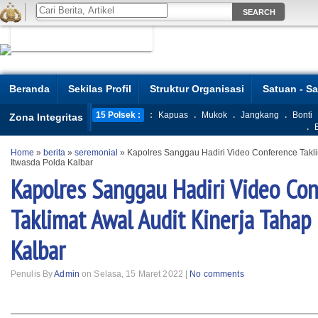
Beranda
Sekilas Profil
Struktur Organisasi
Satuan - S
15 Polsek :
:
Kapuas
.
Mukok
.
Jangkang
.
Bonti
Zona Integritas
.
Home
»
berita
»
seremonial
»
Kapolres Sanggau Hadiri Video Conference Taklim
Itwasda Polda Kalbar
Kapolres Sanggau Hadiri Video Co
Taklimat Awal Audit Kinerja Tahap 
Kalbar
Penulis By
Admin
on Selasa, 15 Maret 2022 |
No comments