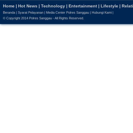
Home
|
Hot News
|
Technology
|
Entertainment
|
Lifestyle
|
Relat
Beranda
|
Syarat Pelayanan
|
Media Center Polres Sanggau
|
Hubungi Kami
|
© Copyright 2014
Polres Sanggau
- All Rights Reserved.