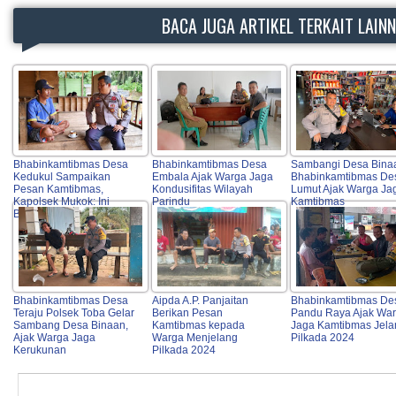
BACA JUGA ARTIKEL TERKAIT LAIN
Bhabinkamtibmas Desa
Bhabinkamtibmas Desa
Sambangi Desa Bina
Kedukul Sampaikan
Embala Ajak Warga Jaga
Bhabinkamtibmas De
Pesan Kamtibmas,
Kondusifitas Wilayah
Lumut Ajak Warga Ja
Kapolsek Mukok: Ini
Parindu
Kamtibmas
Bentuk Pelayanan Prima
Bhabinkamtibmas Desa
Aipda A.P. Panjaitan
Bhabinkamtibmas De
Teraju Polsek Toba Gelar
Berikan Pesan
Pandu Raya Ajak Wa
Sambang Desa Binaan,
Kamtibmas kepada
Jaga Kamtibmas Jela
Ajak Warga Jaga
Warga Menjelang
Pilkada 2024
Kerukunan
Pilkada 2024