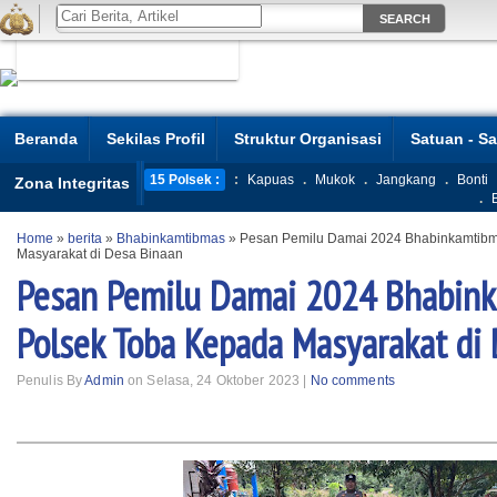
Beranda
Sekilas Profil
Struktur Organisasi
Satuan - S
15 Polsek :
:
Kapuas
.
Mukok
.
Jangkang
.
Bonti
Zona Integritas
.
Home
»
berita
»
Bhabinkamtibmas
»
Pesan Pemilu Damai 2024 Bhabinkamtibm
Masyarakat di Desa Binaan
Pesan Pemilu Damai 2024 Bhabin
Polsek Toba Kepada Masyarakat di
Penulis By
Admin
on Selasa, 24 Oktober 2023 |
No comments