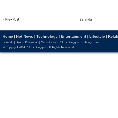
« Prev Post
Beranda
Home
|
Hot News
|
Technology
|
Entertainment
|
Lifestyle
|
Relat
Beranda
|
Syarat Pelayanan
|
Media Center Polres Sanggau
|
Hubungi Kami
|
© Copyright 2014
Polres Sanggau
- All Rights Reserved.