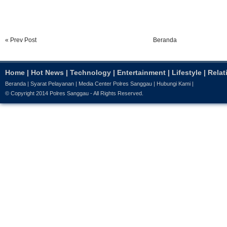
« Prev Post
Beranda
Home
|
Hot News
|
Technology
|
Entertainment
|
Lifestyle
|
Relat
Beranda
|
Syarat Pelayanan
|
Media Center Polres Sanggau
|
Hubungi Kami
|
© Copyright 2014
Polres Sanggau
- All Rights Reserved.