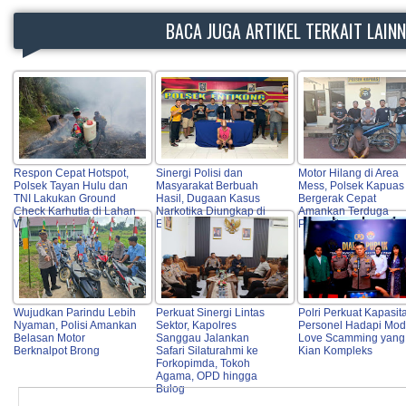
BACA JUGA ARTIKEL TERKAIT LAIN
Respon Cepat Hotspot,
Sinergi Polisi dan
Motor Hilang di Area
Polsek Tayan Hulu dan
Masyarakat Berbuah
Mess, Polsek Kapuas
TNI Lakukan Ground
Hasil, Dugaan Kasus
Bergerak Cepat
Check Karhutla di Lahan
Narkotika Diungkap di
Amankan Terduga
Warga
Entikong
Pelaku
Wujudkan Parindu Lebih
Perkuat Sinergi Lintas
Polri Perkuat Kapasit
Nyaman, Polisi Amankan
Sektor, Kapolres
Personel Hadapi Mo
Belasan Motor
Sanggau Jalankan
Love Scamming yang
Berknalpot Brong
Safari Silaturahmi ke
Kian Kompleks
Forkopimda, Tokoh
Agama, OPD hingga
Bulog