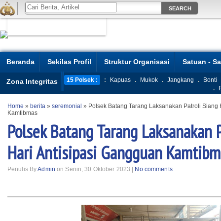
Beranda
Sekilas Profil
Struktur Organisasi
Satuan - S
15 Polsek :
:
Kapuas
.
Mukok
.
Jangkang
.
Bonti
Zona Integritas
.
Home
»
berita
»
seremonial
»
Polsek Batang Tarang Laksanakan Patroli Siang 
Kamtibmas
Polsek Batang Tarang Laksanakan P
Hari Antisipasi Gangguan Kamtibm
Penulis By
Admin
on Senin, 30 Oktober 2023 |
No comments