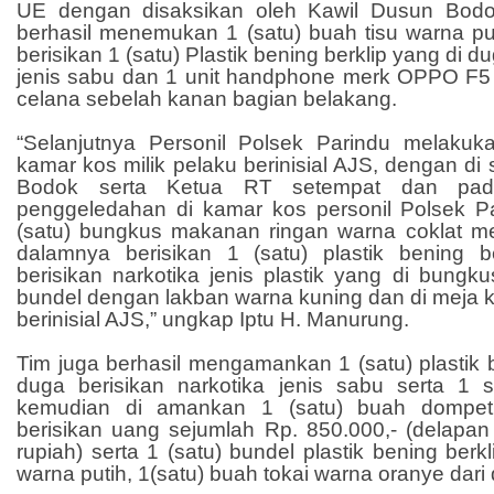
UE dengan disaksikan oleh Kawil Dusun Bodo
berhasil menemukan 1 (satu) buah tisu warna pu
berisikan 1 (satu) Plastik bening berklip yang di d
jenis sabu dan 1 unit handphone merk OPPO F5
celana sebelah kanan bagian belakang.
“Selanjutnya Personil Polsek Parindu melaku
kamar kos milik pelaku berinisial AJS, dengan di
Bodok serta Ketua RT setempat dan pad
penggeledahan di kamar kos personil Polsek 
(satu) bungkus makanan ringan warna coklat 
dalamnya berisikan 1 (satu) plastik bening 
berisikan narkotika jenis plastik yang di bungk
bundel dengan lakban warna kuning dan di meja k
berinisial AJS,” ungkap Iptu H. Manurung.
Tim juga berhasil mengamankan 1 (satu) plastik b
duga berisikan narkotika jenis sabu serta 1 s
kemudian di amankan 1 (satu) buah dompet
berisikan uang sejumlah Rp. 850.000,- (delapan 
rupiah) serta 1 (satu) bundel plastik bening berkl
warna putih, 1(satu) buah tokai warna oranye dari 