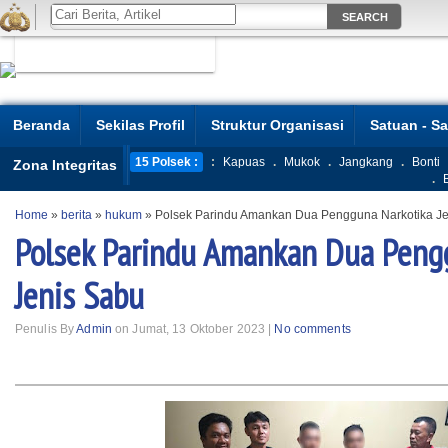
Beranda
Sekilas Profil
Struktur Organisasi
Satuan - S
15 Polsek :
:
Kapuas
.
Mukok
.
Jangkang
.
Bonti
Zona Integritas
.
Home
»
berita
»
hukum
»
Polsek Parindu Amankan Dua Pengguna Narkotika J
Polsek Parindu Amankan Dua Peng
Jenis Sabu
Penulis By
Admin
on Jumat, 13 Oktober 2023 |
No comments