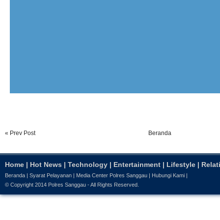
« Prev Post
Beranda
Home
|
Hot News
|
Technology
|
Entertainment
|
Lifestyle
|
Relat
Beranda
|
Syarat Pelayanan
|
Media Center Polres Sanggau
|
Hubungi Kami
|
© Copyright 2014
Polres Sanggau
- All Rights Reserved.