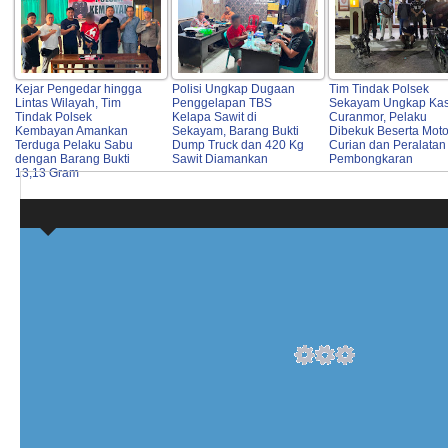
Kejar Pengedar hingga
Polisi Ungkap Dugaan
Tim Tindak Polsek
Lintas Wilayah, Tim
Penggelapan TBS
Sekayam Ungkap Ka
Tindak Polsek
Kelapa Sawit di
Curanmor, Pelaku
Kembayan Amankan
Sekayam, Barang Bukti
Dibekuk Beserta Moto
Terduga Pelaku Sabu
Dump Truck dan 420 Kg
Curian dan Peralatan
dengan Barang Bukti
Sawit Diamankan
Pembongkaran
13,13 Gram