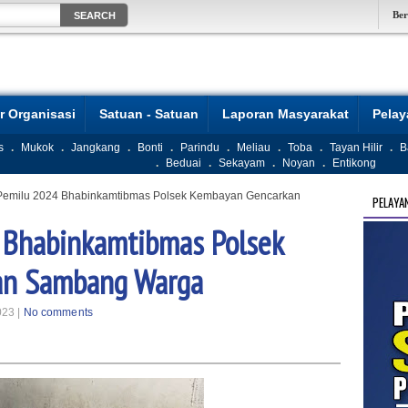
Be
r Organisasi
Satuan - Satuan
Laporan Masyarakat
Pela
s
.
Mukok
.
Jangkang
.
Bonti
.
Parindu
.
Meliau
.
Toba
.
Tayan Hilir
.
B
.
Beduai
.
Sekayam
.
Noyan
.
Entikong
Pemilu 2024 Bhabinkamtibmas Polsek Kembayan Gencarkan
PELAYA
 Bhabinkamtibmas Polsek
an Sambang Warga
023 |
No comments