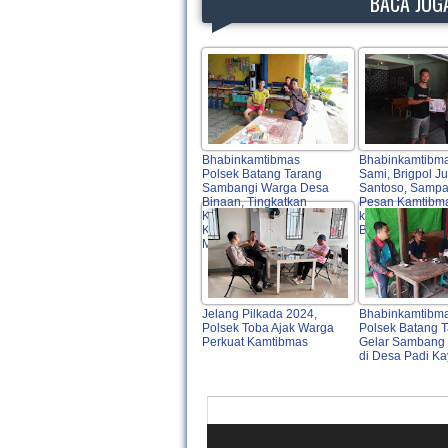
BACA JUGA
Bhabinkamtibmas
Bhabinkamtibm
Polsek Batang Tarang
Sami, Brigpol Ju
Sambangi Warga Desa
Santoso, Sampa
Binaan, Tingkatkan
Pesan Kamtibm
Keamanan dan
kepada Warga 
Kesejahteraan
Binaan
Masyarakat
Jelang Pilkada 2024,
Bhabinkamtibm
Polsek Toba Ajak Warga
Polsek Batang 
Perkuat Kamtibmas
Gelar Sambang 
di Desa Padi K