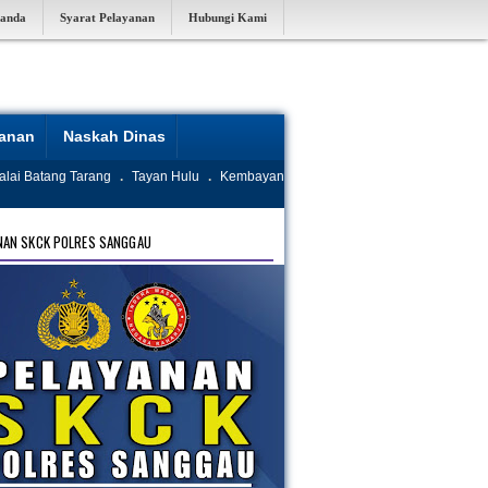
randa
Syarat Pelayanan
Hubungi Kami
yanan
Naskah Dinas
alai Batang Tarang
.
Tayan Hulu
.
Kembayan
NAN SKCK POLRES SANGGAU