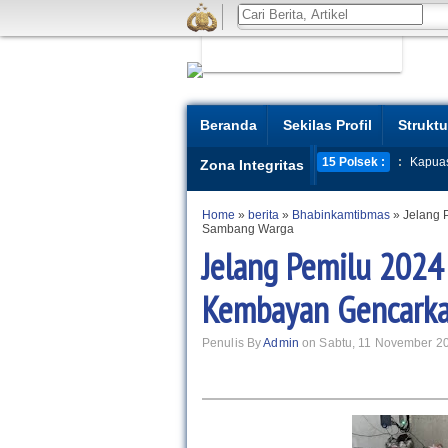
Beranda
Sekilas Profil
Struktu
15 Polsek :
:
Kapua
Zona Integritas
Home
»
berita
»
Bhabinkamtibmas
»
Jelang 
Sambang Warga
Jelang Pemilu 2024
Kembayan Gencark
Penulis By
Admin
on Sabtu, 11 November 2