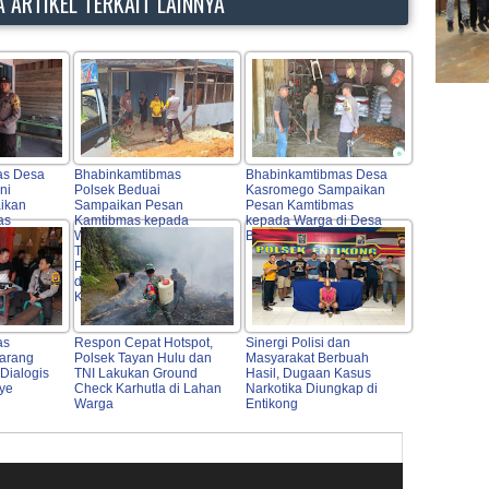
 ARTIKEL TERKAIT LAINNYA
as Desa
Bhabinkamtibmas
Bhabinkamtibmas Desa
ni
Polsek Beduai
Kasromego Sampaikan
ikan
Sampaikan Pesan
Pesan Kamtibmas
as
Kamtibmas kepada
kepada Warga di Desa
Desa
Warga, Kapolsek Beduai
Binaan
Tekankan Pentingnya
Partisipasi Masyarakat
dalam Menjaga
Keamanan
as
Respon Cepat Hotspot,
Sinergi Polisi dan
Tarang
Polsek Tayan Hulu dan
Masyarakat Berbuah
Dialogis
TNI Lakukan Ground
Hasil, Dugaan Kasus
aye
Check Karhutla di Lahan
Narkotika Diungkap di
Warga
Entikong