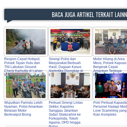
BACA JUGA ARTIKEL TERKAIT LAIN
Respon Cepat Hotspot,
Sinergi Polisi dan
Motor Hilang di Area
Polsek Tayan Hulu dan
Masyarakat Berbuah
Mess, Polsek Kapuas
TNI Lakukan Ground
Hasil, Dugaan Kasus
Bergerak Cepat
Check Karhutla di Lahan
Narkotika Diungkap di
Amankan Terduga
Warga
Entikong
Pelaku
Wujudkan Parindu Lebih
Perkuat Sinergi Lintas
Polri Perkuat Kapasit
Nyaman, Polisi Amankan
Sektor, Kapolres
Personel Hadapi Mo
Belasan Motor
Sanggau Jalankan
Love Scamming yang
Berknalpot Brong
Safari Silaturahmi ke
Kian Kompleks
Forkopimda, Tokoh
Agama, OPD hingga
Bulog