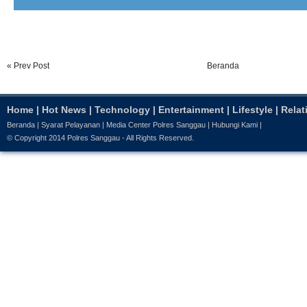
« Prev Post
Beranda
Home
|
Hot News
|
Technology
|
Entertainment
|
Lifestyle
|
Relat
Beranda
|
Syarat Pelayanan
|
Media Center Polres Sanggau
|
Hubungi Kami
|
© Copyright 2014
Polres Sanggau
- All Rights Reserved.