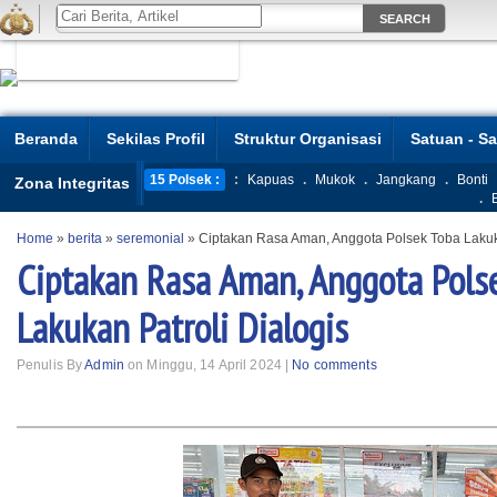
Beranda
Sekilas Profil
Struktur Organisasi
Satuan - S
15 Polsek :
:
Kapuas
.
Mukok
.
Jangkang
.
Bonti
Zona Integritas
.
Home
»
berita
»
seremonial
»
Ciptakan Rasa Aman, Anggota Polsek Toba Lakuka
Ciptakan Rasa Aman, Anggota Pols
Lakukan Patroli Dialogis
Penulis By
Admin
on Minggu, 14 April 2024 |
No comments