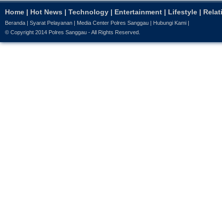
Home
|
Hot News
|
Technology
|
Entertainment
|
Lifestyle
|
Relat
Beranda
|
Syarat Pelayanan
|
Media Center Polres Sanggau
|
Hubungi Kami
|
© Copyright 2014
Polres Sanggau
- All Rights Reserved.