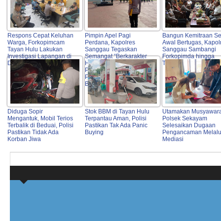
Respons Cepat Keluhan
Pimpin Apel Pagi
Bangun Kemitraan Se
Warga, Forkopimcam
Perdana, Kapolres
Awal Bertugas, Kapol
Tayan Hulu Lakukan
Sanggau Tegaskan
Sanggau Sambangi
Investigasi Lapangan di
Semangat “Berkarakter
Forkopimda hingga
DAS Lape
HEBAT” serta Dorong
Tokoh Adat
Profesionalisme dan
Pelayanan Publik
Berkualitas
Diduga Sopir
Stok BBM di Tayan Hulu
Utamakan Musyawara
Mengantuk, Mobil Terios
Terpantau Aman, Polisi
Polsek Sekayam
Terbalik di Beduai, Polisi
Pastikan Tak Ada Panic
Selesaikan Dugaan
Pastikan Tidak Ada
Buying
Pengancaman Melalu
Korban Jiwa
Mediasi