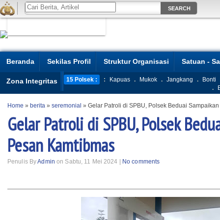
Beranda
Sekilas Profil
Struktur Organisasi
Satuan - S
15 Polsek :
:
Kapuas
.
Mukok
.
Jangkang
.
Bonti
Zona Integritas
.
Home
»
berita
»
seremonial
»
Gelar Patroli di SPBU, Polsek Beduai Sampaika
Gelar Patroli di SPBU, Polsek Bed
Pesan Kamtibmas
Penulis By
Admin
on Sabtu, 11 Mei 2024 |
No comments