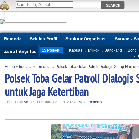
Beranda
Sekilas Profil
Struktur Organisasi
Satuan - S
15 Polsek :
:
Kapuas
.
Mukok
.
Jangkang
.
Bonti
Zona Integritas
.
Home
»
berita
»
seremonial
»
Polsek Toba Gelar Patroli Dialogis Siang Hari un
Polsek Toba Gelar Patroli Dialogis 
untuk Jaga Ketertiban
Penulis By
Admin
on Sabtu, 08 Juni 2024 |
No comments