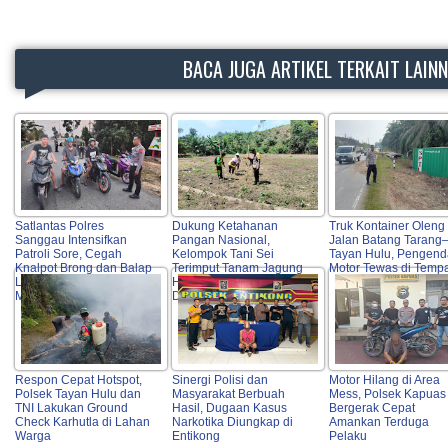
BACA JUGA ARTIKEL TERKAIT LAIN
Satlantas Polres
Dukung Ketahanan
Truk Kontainer Oleng 
Sanggau Intensifkan
Pangan Nasional,
Jalan Batang Tarang
Patroli Sore, Cegah
Kelompok Tani Sei
Tayan Hulu, Pengend
Knalpot Brong dan Balap
Terimput Tanam Jagung
Motor Tewas di Temp
Liar Demi Keselamatan
Hibrida di Beduai
Masyarakat
Didampingi Polri
Respon Cepat Hotspot,
Sinergi Polisi dan
Motor Hilang di Area
Polsek Tayan Hulu dan
Masyarakat Berbuah
Mess, Polsek Kapuas
TNI Lakukan Ground
Hasil, Dugaan Kasus
Bergerak Cepat
Check Karhutla di Lahan
Narkotika Diungkap di
Amankan Terduga
Warga
Entikong
Pelaku