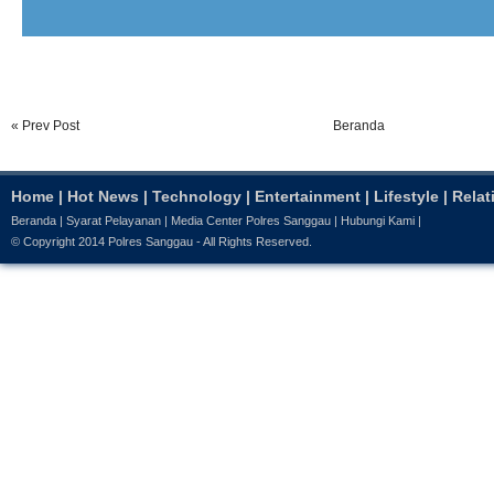
« Prev Post
Beranda
Home
|
Hot News
|
Technology
|
Entertainment
|
Lifestyle
|
Relat
Beranda
|
Syarat Pelayanan
|
Media Center Polres Sanggau
|
Hubungi Kami
|
© Copyright 2014
Polres Sanggau
- All Rights Reserved.