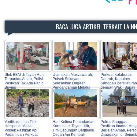
BACA JUGA ARTIKEL TERKAIT LAIN
Stok BBM di Tayan Hulu
Utamakan Musyawarah,
Perkuat Kolaborasi
Terpantau Aman, Polisi
Polsek Sekayam
Daerah, Kapolres
Pastikan Tak Ada Panic
Selesaikan Dugaan
Sanggau Bersilatura
Buying
Pengancaman Melalui
dengan Wakil Bupati
Mediasi
Bangun Sinergi untuk
Kamtibmas
Verifikasi Lima Titik
Hari Kelima Pemadaman
Polres Sanggau
Hotspot di Meliau,
Karhutla di Tayan Hilir,
Pastikan Ibadah Min
Polsek Pastikan Api
Tim Gabungan Berjibaku
Berjalan Aman, Perso
Padam dan Perkuat
Cegah Api Kembali
Disiagakan di Sejuml