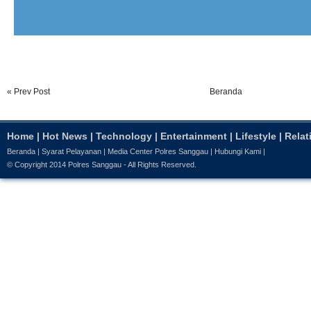
« Prev Post
Beranda
Home
|
Hot News
|
Technology
|
Entertainment
|
Lifestyle
|
Relat
Beranda
|
Syarat Pelayanan
|
Media Center Polres Sanggau
|
Hubungi Kami
|
© Copyright 2014
Polres Sanggau
- All Rights Reserved.