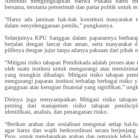
Antonius mengungkapkan bahwa Pilkada harus me
bersama, terutama pemerintah dan partai politik untuk 
“Harus ada jaminan hak-hak konstitusi masyarakat t
dalam oenyelenggaraan pemilu,” pungkasnya.
Selanjutnya KPU Sanggau dalam paparannya berharap
berjalan dengan lancar dan aman, serta masyarakat
pilihnya dengan jujur tanpa adanya paksaan dari pihak
“Mitigasi risiko tahapan Pemilukada adalah proses atau
oleh suatu institusi untuk mengurangi atau meminima
yang mungkin dihadapi. Mitigasi risiko tahapan pem
mengurangi paparan institusi terhadap berbagai risiko
gangguan atau kerugian finansial yang signifikan,” ung
Dirinya juga menyampaikan Mitigasi risiko tahapa
penting dari manajemen risiko tahapan pemilu/p
identifikasi, analisis, dan penanganan risiko.
“Berikan arahan dan sosialisasi mengenai setiap hal-hal
agar harus dan wajib berkoordinasi secara berjenj
Prov, untuk mendapatkan arahan dan petunjuk lebih l