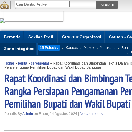
Beranda
Sekilas Profil
Struktur Organisasi
Satuan - S
15 Polsek :
:
Kapuas
.
Mukok
.
Jangkang
.
Bonti
Zona Integritas
.
Home
»
berita
»
seremonial
»
Rapat Koordinasi dan Bimbingan Teknis Dalam
Penyelenggara Pemilihan Bupati dan Wakil Bupati Sanggau
Rapat Koordinasi dan Bimbingan T
Rangka Persiapan Pengamanan Pe
Pemilihan Bupati dan Wakil Bupat
Penulis By
Admin
on Rabu, 14 Agustus 2024 |
No comments