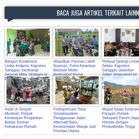
BACA JUGA ARTIKEL TERKAIT LAIN
Bangun Kolaborasi
Wujudkan Parindu Lebih
Perkuat Sinergi Linta
Lintas Instansi, Kapolres
Nyaman, Polisi Amankan
Sektor, Kapolres
Sanggau Sambangi
Belasan Motor
Sanggau Jalankan
Seluruh Mitra Strategis di
Berknalpot Brong
Safari Silaturahmi ke
Entikong
Forkopimda, Tokoh
Agama, OPD hingga
Bulog
Hadir di Tengah
Forkopimcam Toba
Wujud Nyata Ketaha
Musibah, Polsek
Sosialisasikan
Pangan, Polsek
Kembayan Ringankan
Penggunaan Jalan
Sekayam Panen Jag
Beban Korban
Alternatif Baru,
Hibrida dengan
Kebakaran Rumah
Keselamatan Warga Jadi
Produktivitas Tinggi
Prioritas Utama