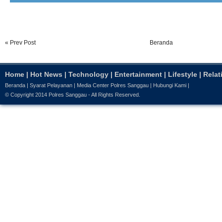
« Prev Post
Beranda
Home
|
Hot News
|
Technology
|
Entertainment
|
Lifestyle
|
Relat
Beranda
|
Syarat Pelayanan
|
Media Center Polres Sanggau
|
Hubungi Kami
|
© Copyright 2014
Polres Sanggau
- All Rights Reserved.