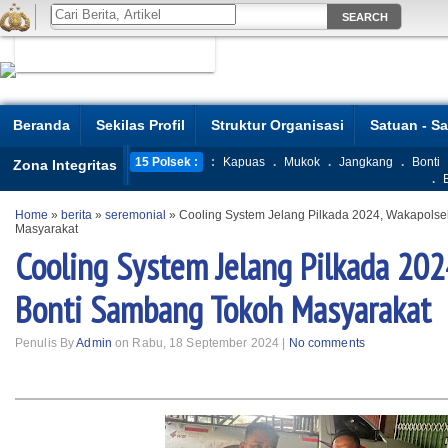
Beranda
Sekilas Profil
Struktur Organisasi
Satuan - S
15 Polsek :
:
Kapuas
.
Mukok
.
Jangkang
.
Bonti
Zona Integritas
.
Home
»
berita
»
seremonial
»
Cooling System Jelang Pilkada 2024, Wakapols
Masyarakat
Cooling System Jelang Pilkada 202
Bonti Sambang Tokoh Masyarakat
Penulis By
Admin
on Rabu, 18 September 2024 |
No comments