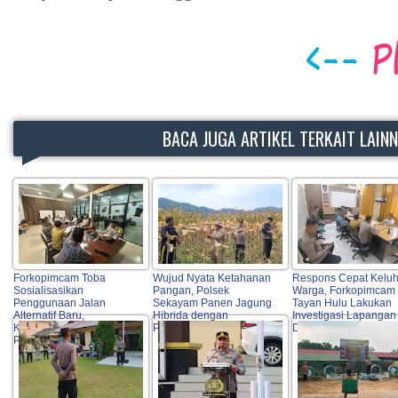
BACA JUGA ARTIKEL TERKAIT LAIN
Forkopimcam Toba
Wujud Nyata Ketahanan
Respons Cepat Kelu
Sosialisasikan
Pangan, Polsek
Warga, Forkopimcam
Penggunaan Jalan
Sekayam Panen Jagung
Tayan Hulu Lakukan
Alternatif Baru,
Hibrida dengan
Investigasi Lapangan 
Keselamatan Warga Jadi
Produktivitas Tinggi
DAS Lape
Prioritas Utama