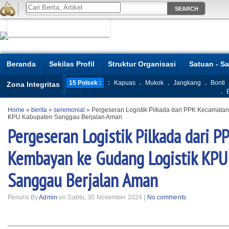
Beranda
Sekilas Profil
Struktur Organisasi
Satuan - S
15 Polsek :
:
Kapuas
.
Mukok
.
Jangkang
.
Bonti
Zona Integritas
.
Home
»
berita
»
seremonial
»
Pergeseran Logistik Pilkada dari PPK Kecamata
KPU Kabupaten Sanggau Berjalan Aman
Pergeseran Logistik Pilkada dari 
Kembayan ke Gudang Logistik KPU
Sanggau Berjalan Aman
Penulis By
Admin
on Sabtu, 30 November 2024 |
No comments