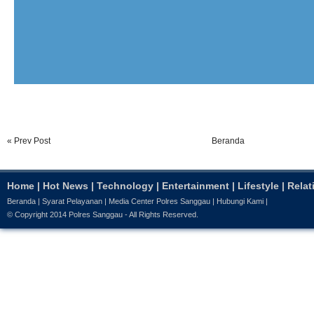
« Prev Post
Beranda
Home
|
Hot News
|
Technology
|
Entertainment
|
Lifestyle
|
Relat
Beranda
|
Syarat Pelayanan
|
Media Center Polres Sanggau
|
Hubungi Kami
|
© Copyright 2014
Polres Sanggau
- All Rights Reserved.