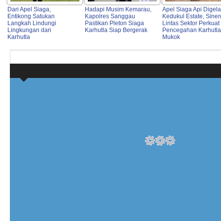
Dari Apel Siaga,
Hadapi Musim Kemarau,
Apel Siaga Api Digela
Entikong Satukan
Kapolres Sanggau
Kedukul Estate, Siner
Langkah Lindungi
Pastikan Pleton Siaga
Lintas Sektor Perkuat
Lingkungan dari
Karhutla Siap Bergerak
Pencegahan Karhutla
Karhutla
Mukok