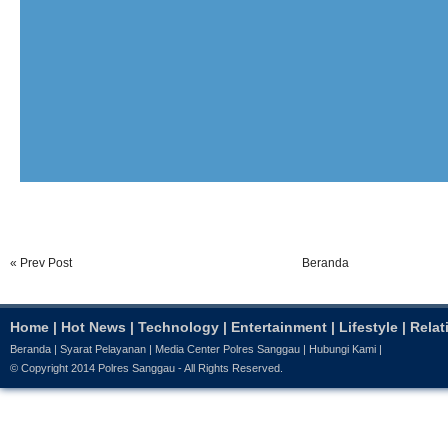
« Prev Post
Beranda
Home
|
Hot News
|
Technology
|
Entertainment
|
Lifestyle
|
Relat
Beranda
|
Syarat Pelayanan
|
Media Center Polres Sanggau
|
Hubungi Kami
|
© Copyright 2014
Polres Sanggau
- All Rights Reserved.