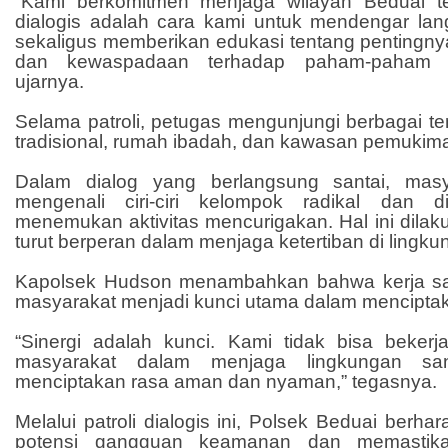
“Kami berkomitmen menjaga wilayah Beduai tet
dialogis adalah cara kami untuk mendengar lan
sekaligus memberikan edukasi tentang pentingn
dan kewaspadaan terhadap paham-paham 
ujarnya.
Selama patroli, petugas mengunjungi berbagai t
tradisional, rumah ibadah, dan kawasan pemukim
Dalam dialog yang berlangsung santai, masy
mengenali ciri-ciri kelompok radikal dan d
menemukan aktivitas mencurigakan. Hal ini dila
turut berperan dalam menjaga ketertiban di lingk
Kapolsek Hudson menambahkan bahwa kerja sam
masyarakat menjadi kunci utama dalam mencipt
“Sinergi adalah kunci. Kami tidak bisa bekerja
masyarakat dalam menjaga lingkungan san
menciptakan rasa aman dan nyaman,” tegasnya.
Melalui patroli dialogis ini, Polsek Beduai be
potensi gangguan keamanan dan memastika