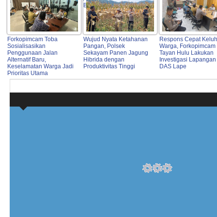
Bulog
Forkopimcam Toba
Wujud Nyata Ketahanan
Respons Cepat Kelu
Sosialisasikan
Pangan, Polsek
Warga, Forkopimcam
Penggunaan Jalan
Sekayam Panen Jagung
Tayan Hulu Lakukan
Alternatif Baru,
Hibrida dengan
Investigasi Lapangan 
Keselamatan Warga Jadi
Produktivitas Tinggi
DAS Lape
Prioritas Utama