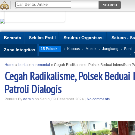
Beranda
Sekilas Profil
Struktur Organisasi
Satuan - S
15 Polsek :
:
Kapuas
.
Mukok
.
Jangkang
.
Bonti
Zona Integritas
.
Home
»
berita
»
seremonial
»
Cegah Radikalisme, Polsek Beduai Intensifkan Pat
Cegah Radikalisme, Polsek Beduai 
Patroli Dialogis
Penulis By
Admin
on Senin, 09 Desember 2024 |
No comments