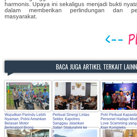
harmonis. Upaya ini sekaligus menjadi bukti nyat
dalam memberikan perlindungan dan p
masyarakat.
BACA JUGA ARTIKEL TERKAIT LAIN
Wujudkan Parindu Lebih
Perkuat Sinergi Lintas
Polri Perkuat Kapasit
Nyaman, Polisi Amankan
Sektor, Kapolres
Personel Hadapi Mo
Belasan Motor
Sanggau Jalankan
Love Scamming yang
Berknalpot Brong
Safari Silaturahmi ke
Kian Kompleks
Forkopimda, Tokoh
Agama, OPD hingga