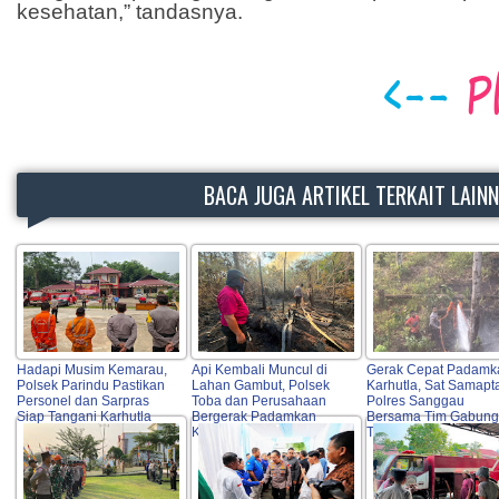
kesehatan,” tandasnya.
BACA JUGA ARTIKEL TERKAIT LAIN
Hadapi Musim Kemarau,
Api Kembali Muncul di
Gerak Cepat Padamk
Polsek Parindu Pastikan
Lahan Gambut, Polsek
Karhutla, Sat Samapt
Personel dan Sarpras
Toba dan Perusahaan
Polres Sanggau
Siap Tangani Karhutla
Bergerak Padamkan
Bersama Tim Gabun
Karhutla
Turun ke Lokasi