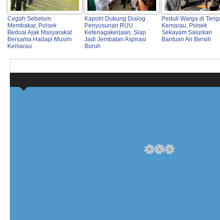
Cegah Sebelum
Kapolri Dukung Dialog
Peduli Warga di Ten
Membakar, Polsek
Penyusunan RUU
Kemarau, Polsek
Beduai Ajak Masyarakat
Ketenagakerjaan, Siap
Sekayam Salurkan
Bersama Hadapi Musim
Jadi Jembatan Aspirasi
Bantuan Air Bersih
Kemarau
Buruh