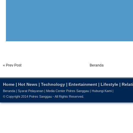
« Prev Post
Beranda
Home
|
Hot News
|
Technology
|
Entertainment
|
Lifestyle
|
Relat
Beranda
|
Syarat Pelayanan
|
Media Center Polres Sanggau
|
Hubungi Kami
|
© Copyright 2014
Polres Sanggau
- All Rights Reserved.