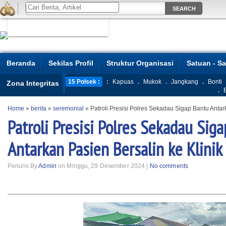
Beranda
Sekilas Profil
Struktur Organisasi
Satuan - S
15 Polsek :
:
Kapuas
.
Mukok
.
Jangkang
.
Bonti
Zona Integritas
.
Home
»
berita
»
seremonial
»
Patroli Presisi Polres Sekadau Sigap Bantu Antark
Patroli Presisi Polres Sekadau Sig
Antarkan Pasien Bersalin ke Klinik
Penulis By
Admin
on Minggu, 29 Desember 2024 |
No comments