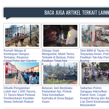
BACA JUGA ARTIKEL TERKAIT LAIN
Rumah Warga di
Diduga Sopir
Stok BBM di Tayan H
Kembayan Hangus
Mengantuk, Mobil Terios
Terpantau Aman, Poli
Terbakar, Respons
Terbalik di Beduai, Polisi
Pastikan Tak Ada Pan
Cepat Polisi dan Damkar
Pastikan Tidak Ada
Buying
Cegah Api Meluas
Korban Jiwa
Dibalik Pengabdian
Belasan Jam Berjibaku
Satlantas Polres
Lebih dari 1.000 Taruna,
Padamkan Api, Polsek
Sanggau Intensifkan
71 Taruni Akpol Perkuat
Toba Kendalikan
Patroli Sore, Cegah
Pembentukan Karakter
Karhutla di Desa Bagan
Knalpot Brong dan B
Siswa Sekolah Rakyat
Asam
Liar Demi Keselamat
Masyarakat