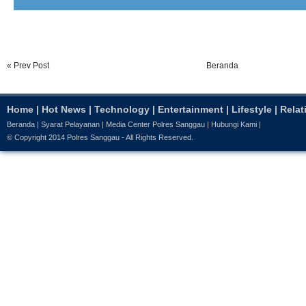
« Prev Post
Beranda
Home
|
Hot News
|
Technology
|
Entertainment
|
Lifestyle
|
Relat
Beranda
|
Syarat Pelayanan
|
Media Center Polres Sanggau
|
Hubungi Kami
|
© Copyright 2014
Polres Sanggau
- All Rights Reserved.