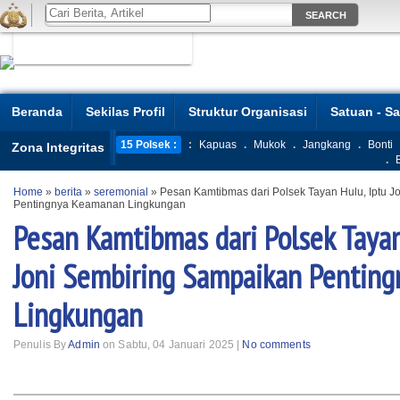
Beranda
Sekilas Profil
Struktur Organisasi
Satuan - S
15 Polsek :
:
Kapuas
.
Mukok
.
Jangkang
.
Bonti
Zona Integritas
.
Home
»
berita
»
seremonial
»
Pesan Kamtibmas dari Polsek Tayan Hulu, Iptu 
Pentingnya Keamanan Lingkungan
Pesan Kamtibmas dari Polsek Tayan
Joni Sembiring Sampaikan Pentin
Lingkungan
Penulis By
Admin
on Sabtu, 04 Januari 2025 |
No comments