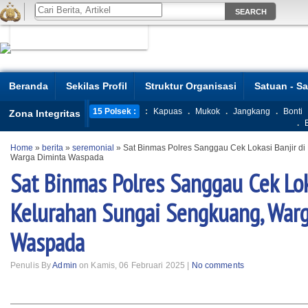
Beranda
Sekilas Profil
Struktur Organisasi
Satuan - S
15 Polsek :
:
Kapuas
.
Mukok
.
Jangkang
.
Bonti
Zona Integritas
.
Home
»
berita
»
seremonial
»
Sat Binmas Polres Sanggau Cek Lokasi Banjir d
Warga Diminta Waspada
Sat Binmas Polres Sanggau Cek Lok
Kelurahan Sungai Sengkuang, War
Waspada
Penulis By
Admin
on Kamis, 06 Februari 2025 |
No comments