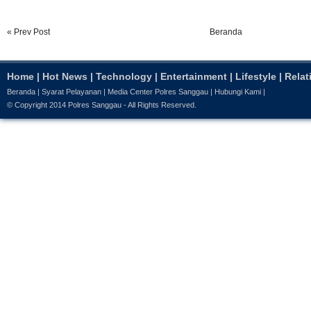
« Prev Post
Beranda
Home
|
Hot News
|
Technology
|
Entertainment
|
Lifestyle
|
Relat
Beranda
|
Syarat Pelayanan
|
Media Center Polres Sanggau
|
Hubungi Kami
|
© Copyright 2014
Polres Sanggau
- All Rights Reserved.