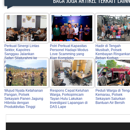
BACA JUGA ARTIKEL TERKAIT LAIN
Perkuat Sinergi Lintas
Polri Perkuat Kapasitas
Hadir di Tengah
Sektor, Kapolres
Personel Hadapi Modus
Musibah, Polsek
Sanggau Jalankan
Love Scamming yang
Kembayan Ringanka
Safari Silaturahmi ke
Kian Kompleks
Beban Korban
Forkopimda, Tokoh
Kebakaran Rumah
Agama, OPD hingga
Bulog
Wujud Nyata Ketahanan
Respons Cepat Keluhan
Peduli Warga di Ten
Pangan, Polsek
Warga, Forkopimcam
Kemarau, Polsek
Sekayam Panen Jagung
Tayan Hulu Lakukan
Sekayam Salurkan
Hibrida dengan
Investigasi Lapangan di
Bantuan Air Bersih
Produktivitas Tinggi
DAS Lape