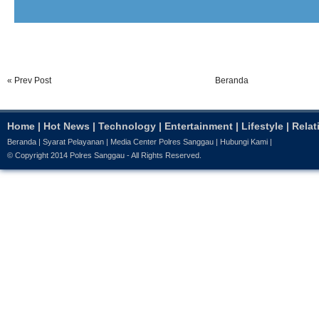
« Prev Post
Beranda
Home
|
Hot News
|
Technology
|
Entertainment
|
Lifestyle
|
Relat
Beranda
|
Syarat Pelayanan
|
Media Center Polres Sanggau
|
Hubungi Kami
|
© Copyright 2014
Polres Sanggau
- All Rights Reserved.