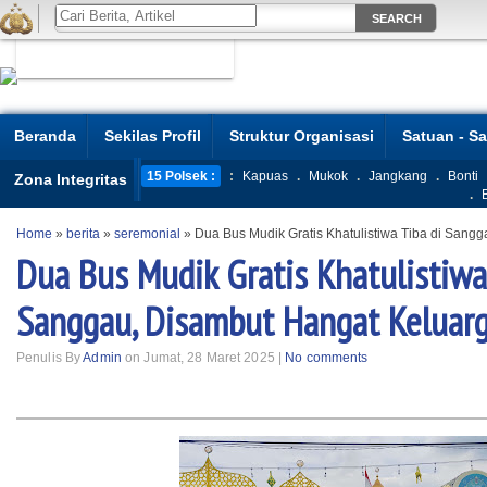
Beranda
Sekilas Profil
Struktur Organisasi
Satuan - S
15 Polsek :
:
Kapuas
.
Mukok
.
Jangkang
.
Bonti
Zona Integritas
.
Home
»
berita
»
seremonial
»
Dua Bus Mudik Gratis Khatulistiwa Tiba di Sang
Dua Bus Mudik Gratis Khatulistiwa
Sanggau, Disambut Hangat Keluar
Penulis By
Admin
on Jumat, 28 Maret 2025 |
No comments