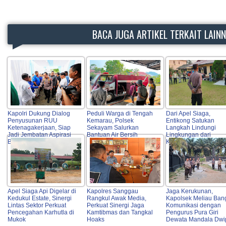
BACA JUGA ARTIKEL TERKAIT LAIN
Kapolri Dukung Dialog
Peduli Warga di Tengah
Dari Apel Siaga,
Penyusunan RUU
Kemarau, Polsek
Entikong Satukan
Ketenagakerjaan, Siap
Sekayam Salurkan
Langkah Lindungi
Jadi Jembatan Aspirasi
Bantuan Air Bersih
Lingkungan dari
Buruh
Karhutla
Apel Siaga Api Digelar di
Kapolres Sanggau
Jaga Kerukunan,
Kedukul Estate, Sinergi
Rangkul Awak Media,
Kapolsek Meliau Ban
Lintas Sektor Perkuat
Perkuat Sinergi Jaga
Komunikasi dengan
Pencegahan Karhutla di
Kamtibmas dan Tangkal
Pengurus Pura Giri
Mukok
Hoaks
Dewata Mandala Dwi