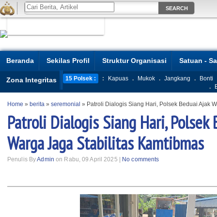
Beranda
Sekilas Profil
Struktur Organisasi
Satuan - S
15 Polsek :
:
Kapuas
.
Mukok
.
Jangkang
.
Bonti
Zona Integritas
.
Home
»
berita
»
seremonial
»
Patroli Dialogis Siang Hari, Polsek Beduai Ajak 
Patroli Dialogis Siang Hari, Polsek
Warga Jaga Stabilitas Kamtibmas
Penulis By
Admin
on Rabu, 09 April 2025 |
No comments