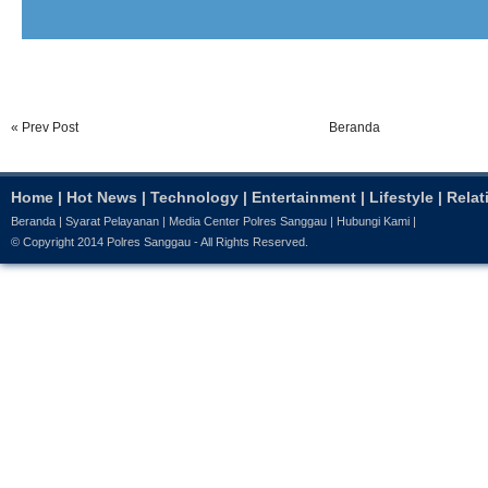
« Prev Post
Beranda
Home
|
Hot News
|
Technology
|
Entertainment
|
Lifestyle
|
Relat
Beranda
|
Syarat Pelayanan
|
Media Center Polres Sanggau
|
Hubungi Kami
|
© Copyright 2014
Polres Sanggau
- All Rights Reserved.