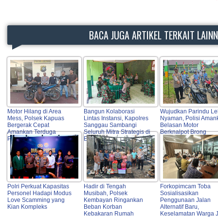
BACA JUGA ARTIKEL TERKAIT LAIN
Motor Hilang di Area
Bangun Kolaborasi
Wujudkan Parindu Le
Mess, Polsek Kapuas
Lintas Instansi, Kapolres
Nyaman, Polisi Aman
Bergerak Cepat
Sanggau Sambangi
Belasan Motor
Amankan Terduga
Seluruh Mitra Strategis di
Berknalpot Brong
Pelaku
Entikong
Polri Perkuat Kapasitas
Hadir di Tengah
Forkopimcam Toba
Personel Hadapi Modus
Musibah, Polsek
Sosialisasikan
Love Scamming yang
Kembayan Ringankan
Penggunaan Jalan
Kian Kompleks
Beban Korban
Alternatif Baru,
Kebakaran Rumah
Keselamatan Warga J