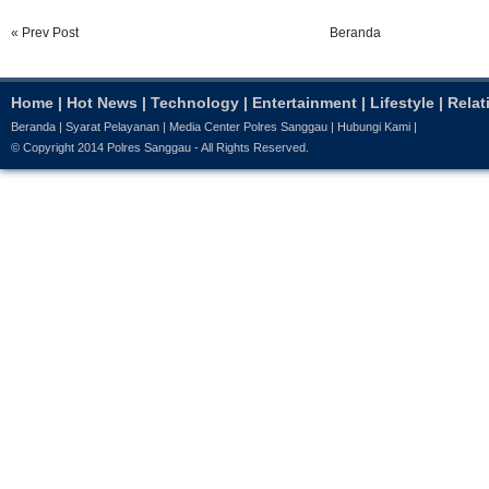
« Prev Post
Beranda
Home
|
Hot News
|
Technology
|
Entertainment
|
Lifestyle
|
Relat
Beranda
|
Syarat Pelayanan
|
Media Center Polres Sanggau
|
Hubungi Kami
|
© Copyright 2014
Polres Sanggau
- All Rights Reserved.