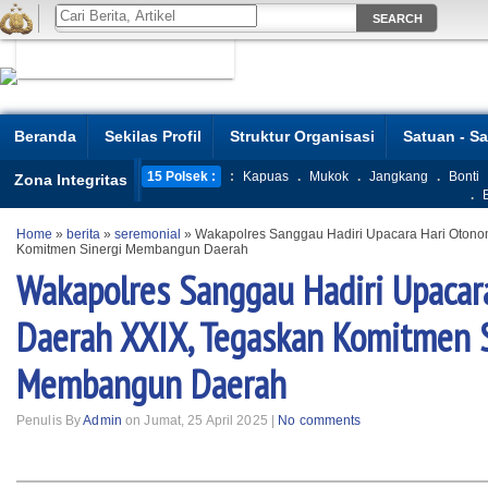
Beranda
Sekilas Profil
Struktur Organisasi
Satuan - S
15 Polsek :
:
Kapuas
.
Mukok
.
Jangkang
.
Bonti
Zona Integritas
.
Home
»
berita
»
seremonial
»
Wakapolres Sanggau Hadiri Upacara Hari Otono
Komitmen Sinergi Membangun Daerah
Wakapolres Sanggau Hadiri Upacar
Daerah XXIX, Tegaskan Komitmen S
Membangun Daerah
Penulis By
Admin
on Jumat, 25 April 2025 |
No comments