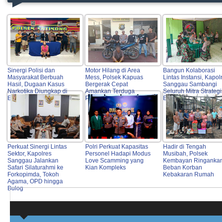
Sinergi Polisi dan
Motor Hilang di Area
Bangun Kolaborasi
Masyarakat Berbuah
Mess, Polsek Kapuas
Lintas Instansi, Kapol
Hasil, Dugaan Kasus
Bergerak Cepat
Sanggau Sambangi
Narkotika Diungkap di
Amankan Terduga
Seluruh Mitra Strategi
Entikong
Pelaku
Entikong
Perkuat Sinergi Lintas
Polri Perkuat Kapasitas
Hadir di Tengah
Sektor, Kapolres
Personel Hadapi Modus
Musibah, Polsek
Sanggau Jalankan
Love Scamming yang
Kembayan Ringanka
Safari Silaturahmi ke
Kian Kompleks
Beban Korban
Forkopimda, Tokoh
Kebakaran Rumah
Agama, OPD hingga
Bulog