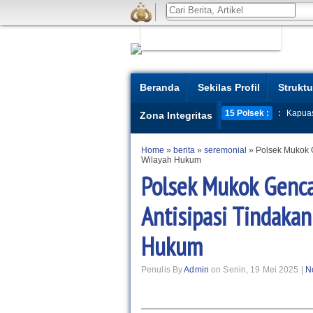
Beranda
Sekilas Profil
Struktu
15 Polsek :
:
Kapua
Zona Integritas
Home
»
berita
»
seremonial
»
Polsek Mukok G
Wilayah Hukum
Polsek Mukok Gencar
Antisipasi Tindaka
Hukum
Penulis By
Admin
on Senin, 19 Mei 2025 |
N