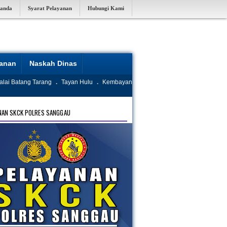
randa
Syarat Pelayanan
Hubungi Kami
yanan
Naskah Dinas
alai Batang Tarang
.
Tayan Hulu
.
Kembayan
NAN SKCK POLRES SANGGAU