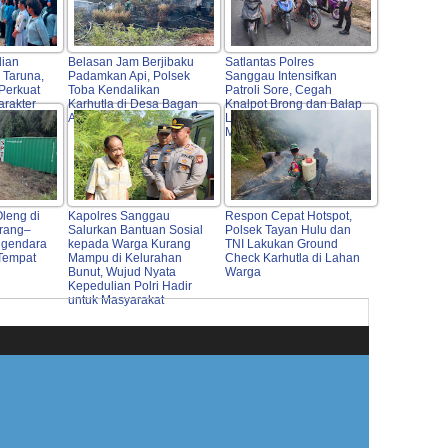
dian
Belasan Jam Berjibaku
Satlantas Polres
 Taruna,
Padamkan Api, Polsek
Sanggau Intensifkan
 Perkuat
Toba Kendalikan
Patroli Sore, Cegah
rakter
Karhutla di Desa Bagan
Knalpot Brong dan Balap
Rakyat
Asam
Liar Demi Keselamatan
Masyarakat
Oleng di
Kapolres Sanggau
Respon Cepat Hotspot,
arang–
Salurkan Bantuan Sosial
Polsek Tayan Hulu dan
ngendara
kepada Warga Kurang
TNI Lakukan Ground
 Tempat
Mampu di Kelurahan
Check Karhutla di Lahan
Bunut, Wujud Nyata
Warga
Kepedulian Polri Hadir
untuk Masyarakat