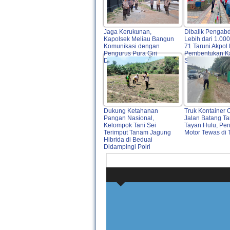
Jaga Kerukunan,
Dibalik Pengab
Kapolsek Meliau Bangun
Lebih dari 1.000
Komunikasi dengan
71 Taruni Akpol
Pengurus Pura Giri
Pembentukan Ka
Dewata Mandala Dwipa
Siswa Sekolah 
Dukung Ketahanan
Truk Kontainer 
Pangan Nasional,
Jalan Batang T
Kelompok Tani Sei
Tayan Hulu, Pe
Terimput Tanam Jagung
Motor Tewas di
Hibrida di Beduai
Didampingi Polri