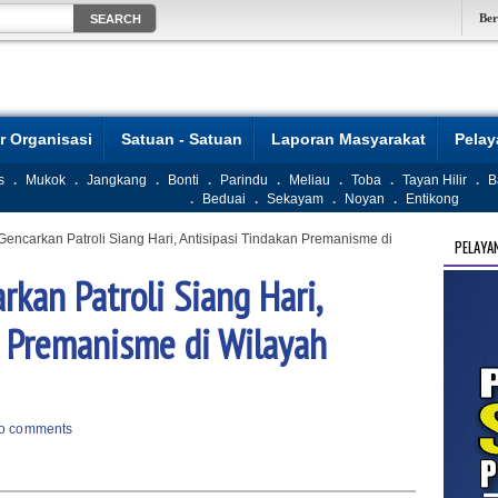
Be
r Organisasi
Satuan - Satuan
Laporan Masyarakat
Pela
s
.
Mukok
.
Jangkang
.
Bonti
.
Parindu
.
Meliau
.
Toba
.
Tayan Hilir
.
B
.
Beduai
.
Sekayam
.
Noyan
.
Entikong
encarkan Patroli Siang Hari, Antisipasi Tindakan Premanisme di
PELAYA
kan Patroli Siang Hari,
n Premanisme di Wilayah
o comments