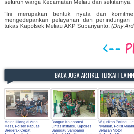
seluruh warga Kecamatan Meliau dan sekitarnya.
“Ini merupakan bentuk nyata dari komitme
mengedepankan pelayanan dan perlindungan 
tukas Kapolsek Meliau AKP Supariyanto.
(Dny Ard
BACA JUGA ARTIKEL TERKAIT LAIN
Motor Hilang di Area
Bangun Kolaborasi
Wujudkan Parindu Le
Mess, Polsek Kapuas
Lintas Instansi, Kapolres
Nyaman, Polisi Aman
Bergerak Cepat
Sanggau Sambangi
Belasan Motor