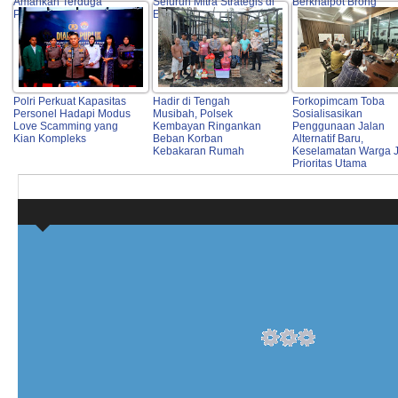
Amankan Terduga
Seluruh Mitra Strategis di
Berknalpot Brong
Pelaku
Entikong
Polri Perkuat Kapasitas
Hadir di Tengah
Forkopimcam Toba
Personel Hadapi Modus
Musibah, Polsek
Sosialisasikan
Love Scamming yang
Kembayan Ringankan
Penggunaan Jalan
Kian Kompleks
Beban Korban
Alternatif Baru,
Kebakaran Rumah
Keselamatan Warga J
Prioritas Utama