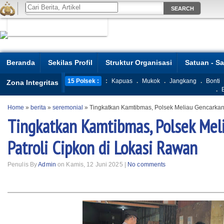
Beranda
Sekilas Profil
Struktur Organisasi
Satuan - S
15 Polsek :
:
Kapuas
.
Mukok
.
Jangkang
.
Bonti
Zona Integritas
.
Home
»
berita
»
seremonial
»
Tingkatkan Kamtibmas, Polsek Meliau Gencarkan 
Tingkatkan Kamtibmas, Polsek Mel
Patroli Cipkon di Lokasi Rawan
Penulis By
Admin
on Kamis, 12 Juni 2025 |
No comments