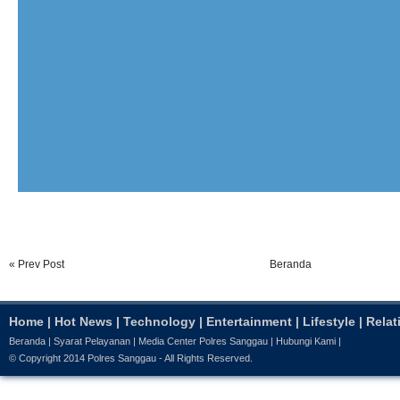
« Prev Post
Beranda
Home
|
Hot News
|
Technology
|
Entertainment
|
Lifestyle
|
Relat
Beranda
|
Syarat Pelayanan
|
Media Center Polres Sanggau
|
Hubungi Kami
|
© Copyright 2014
Polres Sanggau
- All Rights Reserved.