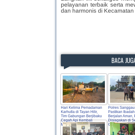
pelayanan terbaik serta m
dan harmonis di Kecamatan 
BACA JUGA
Hari Kelima Pemadaman
Polres Sanggau
Karhutla di Tayan Hilir,
Pastikan Ibada
Tim Gabungan Berjibaku
Berjalan Aman, 
Cegah Api Kembali
Disiagakan di S
Meluas
Gereja Kota