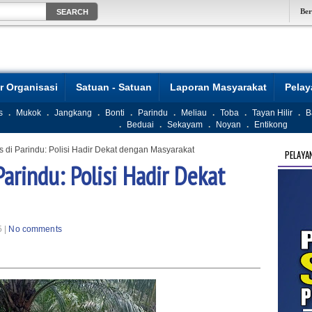
Be
r Organisasi
Satuan - Satuan
Laporan Masyarakat
Pela
s
.
Mukok
.
Jangkang
.
Bonti
.
Parindu
.
Meliau
.
Toba
.
Tayan Hilir
.
B
.
Beduai
.
Sekayam
.
Noyan
.
Entikong
s di Parindu: Polisi Hadir Dekat dengan Masyarakat
PELAYA
Parindu: Polisi Hadir Dekat
5 |
No comments