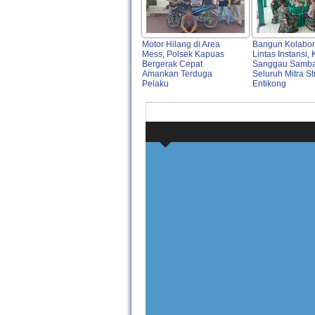
Motor Hilang di Area
Bangun Kolabor
Mess, Polsek Kapuas
Lintas Instansi,
Bergerak Cepat
Sanggau Samba
Amankan Terduga
Seluruh Mitra St
Pelaku
Entikong