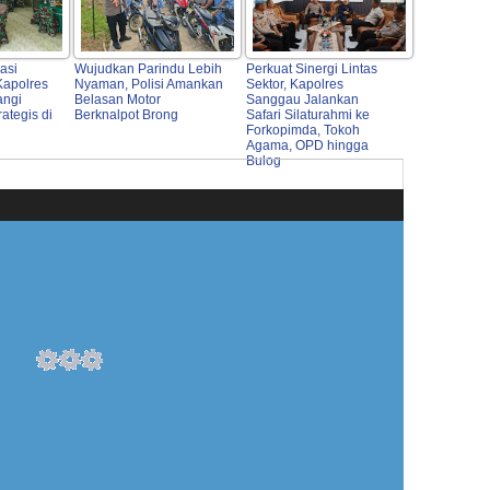
asi
Wujudkan Parindu Lebih
Perkuat Sinergi Lintas
 Kapolres
Nyaman, Polisi Amankan
Sektor, Kapolres
ngi
Belasan Motor
Sanggau Jalankan
rategis di
Berknalpot Brong
Safari Silaturahmi ke
Forkopimda, Tokoh
Agama, OPD hingga
Bulog