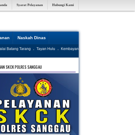
randa
Syarat Pelayanan
Hubungi Kami
yanan
Naskah Dinas
alai Batang Tarang
.
Tayan Hulu
.
Kembayan
NAN SKCK POLRES SANGGAU