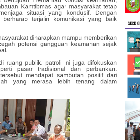
nya bertujuan memantau kondisi keamanan,
imbauan Kamtibmas agar masyarakat tetap
menjaga situasi yang kondusif. Dengan
i berharap terjalin komunikasi yang baik
SKCK O
h masyarakat diharapkan mampu memberikan
cegah potensi gangguan keamanan sejak
al.
i ruang publik, patroli ini juga difokuskan
rti pasar tradisional dan perbankan.
 tersebut mendapat sambutan positif dari
ah yang merasa lebih tenang dalam