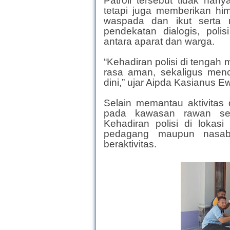
Patroli tersebut tidak ha
tetapi juga memberikan h
waspada dan ikut serta 
pendekatan dialogis, polis
antara aparat dan warga.
“Kehadiran polisi di tenga
rasa aman, sekaligus men
dini,” ujar Aipda Kasianus Ew
Selain memantau aktivitas d
pada kawasan rawan sepe
Kehadiran polisi di lokasi
pedagang maupun nasab
beraktivitas.