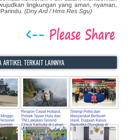
ewujudkan lingkungan yang aman, nyaman,
Parindu.
(Dny Ard / Hms Res Sgu)
 ARTIKEL TERKAIT LAINNYA
Respon Cepat Hotspot,
Sinergi Polisi dan
h Minggu
Polsek Tayan Hulu dan
Masyarakat Berbuah
Personel
TNI Lakukan Ground
Hasil, Dugaan Kasus
ejumlah
Check Karhutla di Lahan
Narkotika Diungkap di
Warga
Entikong