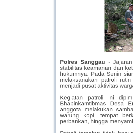
Polres Sanggau
- Jajara
stabilitas keamanan dan ke
hukumnya. Pada Senin siang
melaksanakan patroli rut
menjadi pusat aktivitas warg
Kegiatan patroli ini dip
Bhabinkamtibmas Desa Em
anggota melakukan sambang
warung kopi, tempat ber
perbankan, hingga menyamb