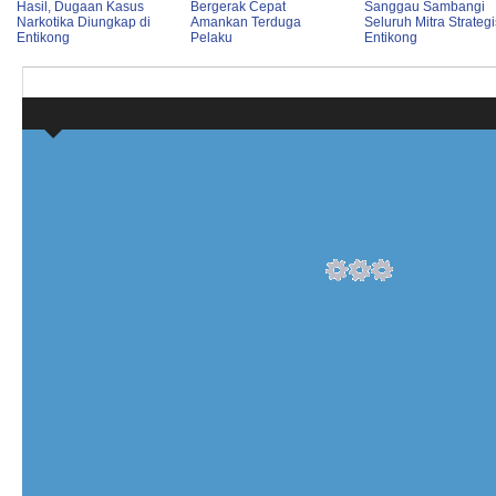
Hasil, Dugaan Kasus
Bergerak Cepat
Sanggau Sambangi
Narkotika Diungkap di
Amankan Terduga
Seluruh Mitra Strategi
Entikong
Pelaku
Entikong