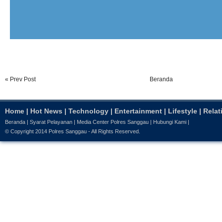
« Prev Post
Beranda
Home
|
Hot News
|
Technology
|
Entertainment
|
Lifestyle
|
Relat
Beranda
|
Syarat Pelayanan
|
Media Center Polres Sanggau
|
Hubungi Kami
|
© Copyright 2014
Polres Sanggau
- All Rights Reserved.