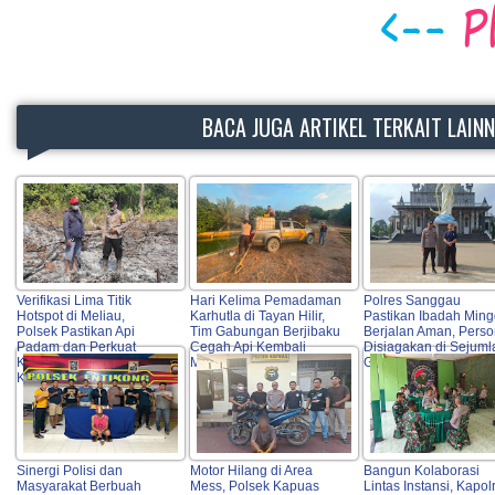
BACA JUGA ARTIKEL TERKAIT LAIN
Verifikasi Lima Titik
Hari Kelima Pemadaman
Polres Sanggau
Hotspot di Meliau,
Karhutla di Tayan Hilir,
Pastikan Ibadah Min
Polsek Pastikan Api
Tim Gabungan Berjibaku
Berjalan Aman, Perso
Padam dan Perkuat
Cegah Api Kembali
Disiagakan di Sejuml
Koordinasi Pencegahan
Meluas
Gereja Kota
Karhutla
Sinergi Polisi dan
Motor Hilang di Area
Bangun Kolaborasi
Masyarakat Berbuah
Mess, Polsek Kapuas
Lintas Instansi, Kapol