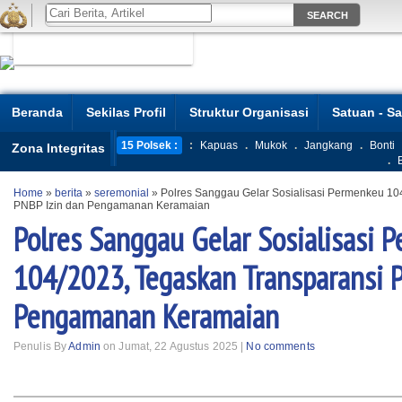
Beranda
Sekilas Profil
Struktur Organisasi
Satuan - S
15 Polsek :
:
Kapuas
.
Mukok
.
Jangkang
.
Bonti
Zona Integritas
.
Home
»
berita
»
seremonial
»
Polres Sanggau Gelar Sosialisasi Permenkeu 10
PNBP Izin dan Pengamanan Keramaian
Polres Sanggau Gelar Sosialisasi 
104/2023, Tegaskan Transparansi 
Pengamanan Keramaian
Penulis By
Admin
on Jumat, 22 Agustus 2025 |
No comments