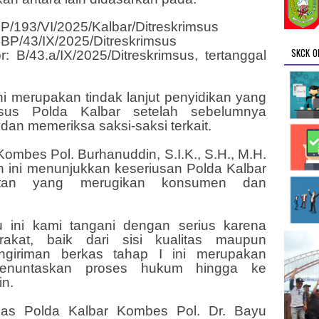
LP/193/VI/2025/Kalbar/Ditreskrimsus
BP/43/IX/2025/Ditreskrimsus
SKCK O
 B/43.a/IX/2025/Ditreskrimsus, tertanggal
ni merupakan tindak lanjut penyidikan yang
imsus Polda Kalbar setelah sebelumnya
an memeriksa saksi-saksi terkait.
Kombes Pol. Burhanuddin, S.I.K., S.H., M.H.
ini menunjukkan keseriusan Polda Kalbar
atan yang merugikan konsumen dan
u ini kami tangani dengan serius karena
akat, baik dari sisi kualitas maupun
giriman berkas tahap I ini merupakan
enuntaskan proses hukum hingga ke
in.
mas Polda Kalbar Kombes Pol. Dr. Bayu