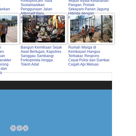
Forkopimcam Toba
Wujud Nyata Ketahanan
k
Sosialisasikan
Pangan, Polsek
ankan
Penggunaan Jalan
Sekayam Panen Jagung
Alternatif Baru,
Hibrida dengan
mah
Keselamatan Warga Jadi
Produktivitas Tinggi
Prioritas Utama
i
Bangun Kemitraan Sejak
Rumah Warga di
res
Awal Bertugas, Kapolres
Kembayan Hangus
kan
Sanggau Sambangi
Terbakar, Respons
arakter
Forkopimda hingga
Cepat Polisi dan Damkar
orong
Tokoh Adat
Cegah Api Meluas
 dan
ik