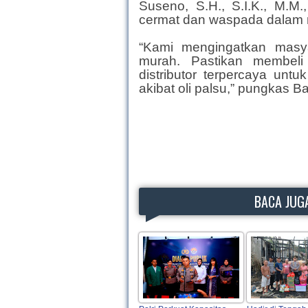
Suseno, S.H., S.I.K., M.M
cermat dan waspada dalam 
“Kami mengingatkan masya
murah. Pastikan membeli
distributor terpercaya unt
akibat oli palsu,” pungkas B
BACA JUGA