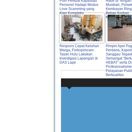
Polri Perkuat Kapasitas
Hadir di Tengah
Personel Hadapi Modus
Musibah, Polse
Love Scamming yang
Kembayan Ring
Kian Kompleks
Beban Korban
Kebakaran Ru
Respons Cepat Keluhan
Pimpin Apel Pag
Warga, Forkopimcam
Perdana, Kapol
Tayan Hulu Lakukan
Sanggau Tegas
Investigasi Lapangan di
Semangat “Berk
DAS Lape
HEBAT” serta D
Profesionalisme
Pelayanan Publ
Berkualitas