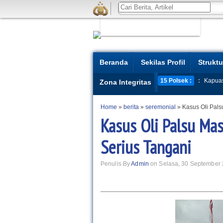
Beranda
Sekilas Profil
Struktu
15 Polsek :
:
Kapua
Zona Integritas
Home
»
berita
»
seremonial
»
Kasus Oli Pals
Kasus Oli Palsu Mas
Serius Tangani
Penulis By
Admin
on Selasa, 30 September 