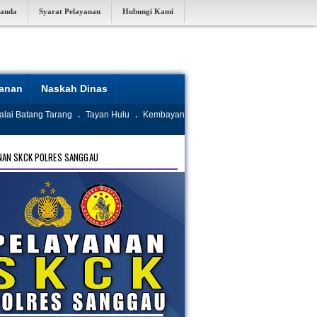
randa
Syarat Pelayanan
Hubungi Kami
yanan
Naskah Dinas
alai Batang Tarang
.
Tayan Hulu
.
Kembayan
NAN SKCK POLRES SANGGAU