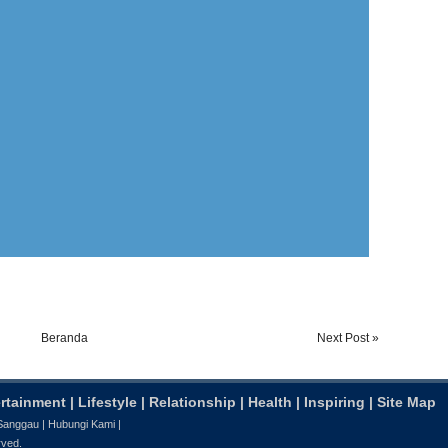
Beranda
Next Post »
rtainment
|
Lifestyle
|
Relationship
|
Health
|
Inspiring
|
Site Map
 Sanggau
|
Hubungi Kami
|
rved.