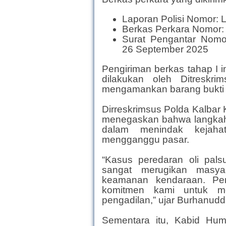
Laporan Polisi Nomor: 
Berkas Perkara Nomor: 
Surat Pengantar Nomor:
26 September 2025
Pengiriman berkas tahap I i
dilakukan oleh Ditreskr
mengamankan barang bukti d
Dirreskrimsus Polda Kalbar 
menegaskan bahwa langkah 
dalam menindak kejah
mengganggu pasar.
“Kasus peredaran oli pals
sangat merugikan masyar
keamanan kendaraan. Pen
komitmen kami untuk m
pengadilan,” ujar Burhanudd
Sementara itu, Kabid Hu