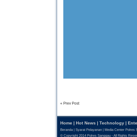
« Prev Post
Home
|
Hot News
|
Technology
|
Ente
Beranda
|
Syarat Pelayanan
|
Media Center Polres
© Copyright 2014
Polres Sanggau
- All Rights Rese