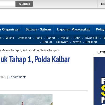
Be
r Organisasi
Satuan - Satuan
Laporan Masyarakat
Pela
s
.
Mukok
.
Jangkang
.
Bonti
.
Parindu
.
Meliau
.
Toba
.
Tayan Hilir
.
B
.
Beduai
.
Sekayam
.
Noyan
.
Entikong
u Masuk Tahap 1, Polda Kalbar Serius Tangani
PELAYA
uk Tahap 1, Polda Kalbar
2025 |
No comments