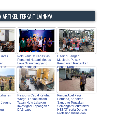
 ARTIKEL TERKAIT LAINNYA
Lintas
Polri Perkuat Kapasitas
Hadir di Tengah
Personel Hadapi Modus
Musibah, Polsek
kan
Love Scamming yang
Kembayan Ringankan
mi ke
Kian Kompleks
Beban Korban
koh
Kebakaran Rumah
ngga
tahanan
Respons Cepat Keluhan
Pimpin Apel Pagi
Warga, Forkopimcam
Perdana, Kapolres
 Jagung
Tayan Hulu Lakukan
Sanggau Tegaskan
Investigasi Lapangan di
Semangat “Berkarakter
nggi
DAS Lape
HEBAT” serta Dorong
Profesionalisme dan