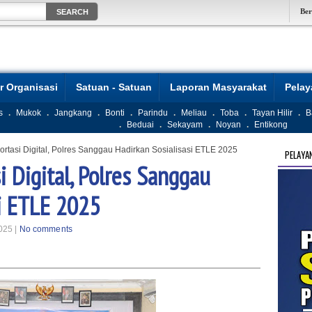
Be
r Organisasi
Satuan - Satuan
Laporan Masyarakat
Pela
s
.
Mukok
.
Jangkang
.
Bonti
.
Parindu
.
Meliau
.
Toba
.
Tayan Hilir
.
B
.
Beduai
.
Sekayam
.
Noyan
.
Entikong
rtasi Digital, Polres Sanggau Hadirkan Sosialisasi ETLE 2025
PELAYA
 Digital, Polres Sanggau
si ETLE 2025
025 |
No comments