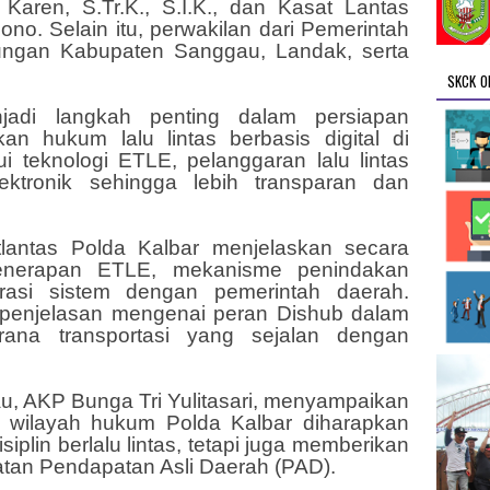
 Karen, S.Tr.K., S.I.K., dan Kasat Lantas
no. Selain itu, perwakilan dari Pemerintah
ngan Kabupaten Sanggau, Landak, serta
SKCK O
njadi langkah penting dalam persiapan
n hukum lalu lintas berbasis digital di
ui teknologi ETLE, pelanggaran lalu lintas
ektronik sehingga lebih transparan dan
tlantas Polda Kalbar menjelaskan secara
penerapan ETLE, mekanisme penindakan
grasi sistem dengan pemerintah daerah.
 penjelasan mengenai peran Dishub dalam
ana transportasi yang sejalan dengan
u, AKP Bunga Tri Yulitasari, menyampaikan
wilayah hukum Polda Kalbar diharapkan
iplin berlalu lintas, tetapi juga memberikan
atan Pendapatan Asli Daerah (PAD).