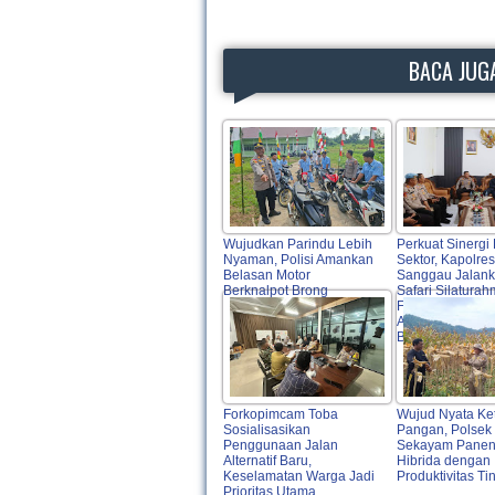
BACA JUGA
Wujudkan Parindu Lebih
Perkuat Sinergi 
Nyaman, Polisi Amankan
Sektor, Kapolres
Belasan Motor
Sanggau Jalan
Berknalpot Brong
Safari Silaturah
Forkopimda, To
Agama, OPD hi
Bulog
Forkopimcam Toba
Wujud Nyata Ke
Sosialisasikan
Pangan, Polsek
Penggunaan Jalan
Sekayam Panen
Alternatif Baru,
Hibrida dengan
Keselamatan Warga Jadi
Produktivitas Ti
Prioritas Utama