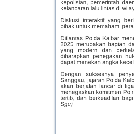
kepolisian, pemerintah dae
kelancaran lalu lintas di w
Diskusi interaktif yang 
pihak untuk memahami pera
Ditlantas Polda Kalbar m
2025 merupakan bagian dari
yang modern dan berkela
diharapkan penegaka
n huk
dapat menekan angka kecela
Dengan suksesnya penyel
Sanggau, jajaran Polda Kalb
akan berjalan lancar di tig
menegaskan komitmen Polri
tertib, dan berkeadilan bag
Sgu)