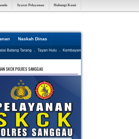
randa
Syarat Pelayanan
Hubungi Kami
yanan
Naskah Dinas
alai Batang Tarang
.
Tayan Hulu
.
Kembayan
NAN SKCK POLRES SANGGAU