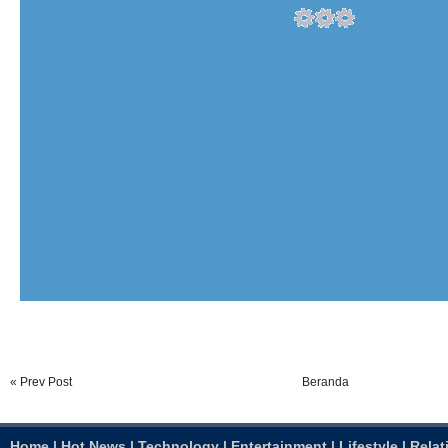
« Prev Post
Beranda
Home
|
Hot News
|
Technology
|
Entertainment
|
Lifestyle
|
Relat