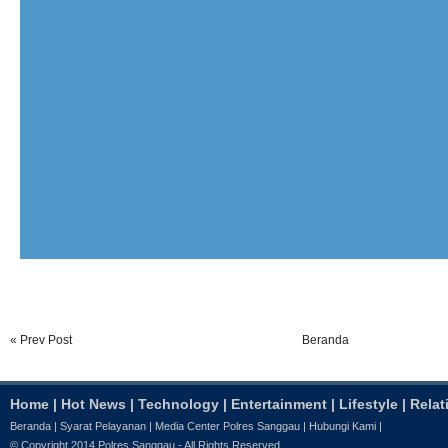
« Prev Post
Beranda
Home
|
Hot News
|
Technology
|
Entertainment
|
Lifestyle
|
Relat
Beranda
|
Syarat Pelayanan
|
Media Center Polres Sanggau
|
Hubungi Kami
|
© Copyright 2014
Polres Sanggau
- All Rights Reserved.