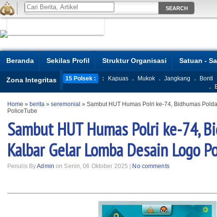
Beranda
Sekilas Profil
Struktur Organisasi
Satuan - S
15 Polsek :
:
Kapuas
.
Mukok
.
Jangkang
.
Bonti
Zona Integritas
.
Home
»
berita
»
seremonial
»
Sambut HUT Humas Polri ke-74, Bidhumas Polda
PoliceTube
Sambut HUT Humas Polri ke-74, B
Kalbar Gelar Lomba Desain Logo P
Penulis By
Admin
on Senin, 06 Oktober 2025 |
No comments