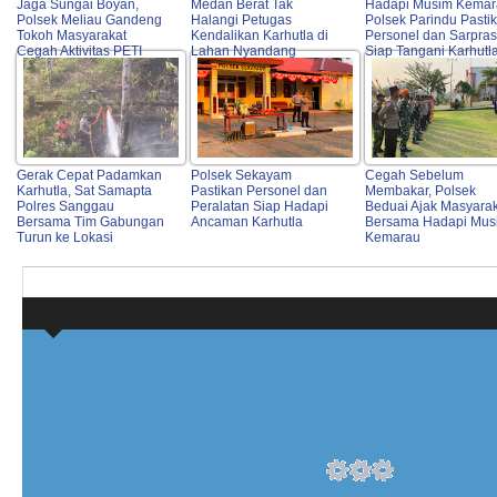
Jaga Sungai Boyan,
Medan Berat Tak
Hadapi Musim Kemar
Polsek Meliau Gandeng
Halangi Petugas
Polsek Parindu Pasti
Tokoh Masyarakat
Kendalikan Karhutla di
Personel dan Sarpras
Cegah Aktivitas PETI
Lahan Nyandang
Siap Tangani Karhutl
Gerak Cepat Padamkan
Polsek Sekayam
Cegah Sebelum
Karhutla, Sat Samapta
Pastikan Personel dan
Membakar, Polsek
Polres Sanggau
Peralatan Siap Hadapi
Beduai Ajak Masyara
Bersama Tim Gabungan
Ancaman Karhutla
Bersama Hadapi Mus
Turun ke Lokasi
Kemarau