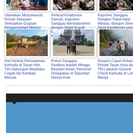
Utamakan Musyawarah,
Perkuat Kolaborasi
Kapolres Sanggau
Polsek Sekayam
Daerah, Kapolres
Rangkul Tokoh Adat
Selesaikan Dugaan
Sanggau Bersilaturahmi
Melayu, Bangun Sine
Pengancaman Melalui
dengan Wakil Bupati
Demi Kamtibmas yan
Mediasi
Bangun Sinergi untuk
Kondusif
Kamtibmas
Hari Kelima Pemadaman
Polres Sanggau
Respon Cepat Hotspo
Karhutla di Tayan Hilir,
Pastikan Ibadah Minggu
Polsek Tayan Hulu d
Tim Gabungan Berjibaku
Berjalan Aman, Personel
TNI Lakukan Ground
Cegah Api Kembali
Disiagakan di Sejumlah
Check Karhutla di La
Meluas
Gereja Kota
Warga