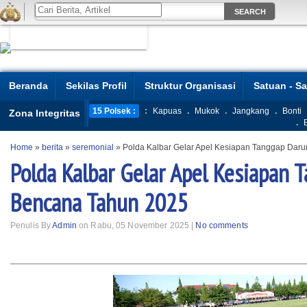
Beranda
Sekilas Profil
Struktur Organisasi
Satuan - S
15 Polsek :
:
Kapuas
.
Mukok
.
Jangkang
.
Bonti
Zona Integritas
.
Home
»
berita
»
seremonial
»
Polda Kalbar Gelar Apel Kesiapan Tanggap Dar
Polda Kalbar Gelar Apel Kesiapan 
Bencana Tahun 2025
Penulis By
Admin
on Rabu, 05 November 2025 |
No comments