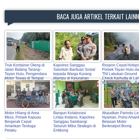
BACA JUGA ARTIKEL TERKAIT LAIN
Truk Kontainer Oleng di
Kapolres Sanggau
Respon Cepat Hotspo
Jalan Batang Tarang–
Salurkan Bantuan Sosial
Polsek Tayan Hulu d
Tayan Hulu, Pengendara
kepada Warga Kurang
TNI Lakukan Ground
Motor Tewas di Tempat
Mampu di Kelurahan
Check Karhutla di La
Bunut, Wujud Nyata
Warga
Kepedulian Polri Hadir
untuk Masyarakat
Motor Hilang di Area
Bangun Kolaborasi
Wujudkan Parindu Le
Mess, Polsek Kapuas
Lintas Instansi, Kapolres
Nyaman, Polisi Aman
Bergerak Cepat
Sanggau Sambangi
Belasan Motor
Amankan Terduga
Seluruh Mitra Strategis di
Berknalpot Brong
Pelaku
Entikong