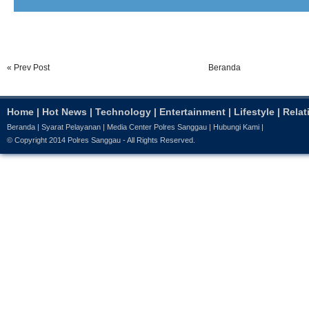
« Prev Post
Beranda
Home
|
Hot News
|
Technology
|
Entertainment
|
Lifestyle
|
Relat
Beranda
|
Syarat Pelayanan
|
Media Center Polres Sanggau
|
Hubungi Kami
|
© Copyright 2014
Polres Sanggau
- All Rights Reserved.