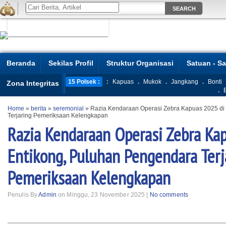
Beranda
Sekilas Profil
Struktur Organisasi
Satuan - S
15 Polsek :
:
Kapuas
.
Mukok
.
Jangkang
.
Bonti
Zona Integritas
.
Home
»
berita
»
seremonial
»
Razia Kendaraan Operasi Zebra Kapuas 2025 di
Terjaring Pemeriksaan Kelengkapan
Razia Kendaraan Operasi Zebra Ka
Entikong, Puluhan Pengendara Terj
Pemeriksaan Kelengkapan
Penulis By
Admin
on Minggu, 23 November 2025 |
No comments