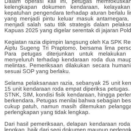
Dalam operasi kali ini, petugas memfokusk
kelengkapan dokumen kendaraan, kelayakan
kepatuhan pengendara terhadap aturan berlalu li
yang menjadi pintu keluar masuk antarnegara
menjadi salah satu titik strategis dalam pelak
Kapuas 2025 yang digelar serentak di jajaran Pold
Kegiatan razia dipimpin langsung oleh Ka SPK Reg
Aiptu Sugeng Tri Praptomo, bersama lima perso
Para petugas diterjunkan untuk melakukan 
menyeluruh terhadap kendaraan roda dua mau
melintas. Pemeriksaan dilakukan secara human
sesuai SOP yang berlaku.
Selama pelaksanaan razia, sebanyak 25 unit ke
15 unit kendaraan roda empat diperiksa petugas.
STNK, SIM, kondisi fisik kendaraan, hingga per
berkendara. Petugas menilai bahwa sebagian be
cukup patuh, namun masih ditemukan pelanggar
perlengkapan yang tidak lengkap.
Dari hasil pemeriksaan, delapan kendaraan roda
lengkap, baik dari segi dokumen maupun perleng