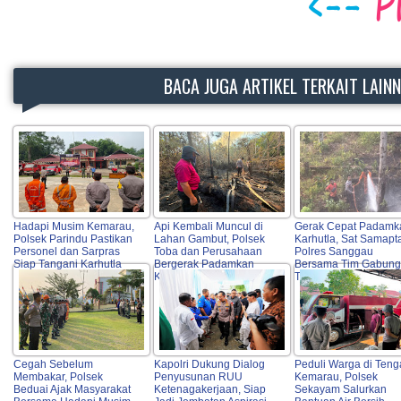
BACA JUGA ARTIKEL TERKAIT LAIN
Hadapi Musim Kemarau,
Api Kembali Muncul di
Gerak Cepat Padamk
Polsek Parindu Pastikan
Lahan Gambut, Polsek
Karhutla, Sat Samapt
Personel dan Sarpras
Toba dan Perusahaan
Polres Sanggau
Siap Tangani Karhutla
Bergerak Padamkan
Bersama Tim Gabun
Karhutla
Turun ke Lokasi
Cegah Sebelum
Kapolri Dukung Dialog
Peduli Warga di Ten
Membakar, Polsek
Penyusunan RUU
Kemarau, Polsek
Beduai Ajak Masyarakat
Ketenagakerjaan, Siap
Sekayam Salurkan