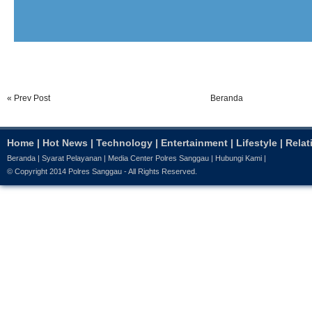
« Prev Post
Beranda
Home
|
Hot News
|
Technology
|
Entertainment
|
Lifestyle
|
Relat
Beranda
|
Syarat Pelayanan
|
Media Center Polres Sanggau
|
Hubungi Kami
|
© Copyright 2014
Polres Sanggau
- All Rights Reserved.