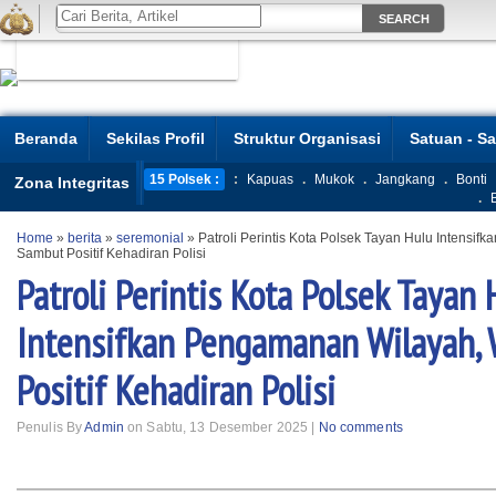
Beranda
Sekilas Profil
Struktur Organisasi
Satuan - S
15 Polsek :
:
Kapuas
.
Mukok
.
Jangkang
.
Bonti
Zona Integritas
.
Home
»
berita
»
seremonial
»
Patroli Perintis Kota Polsek Tayan Hulu Intensi
Sambut Positif Kehadiran Polisi
Patroli Perintis Kota Polsek Tayan 
Intensifkan Pengamanan Wilayah,
Positif Kehadiran Polisi
Penulis By
Admin
on Sabtu, 13 Desember 2025 |
No comments