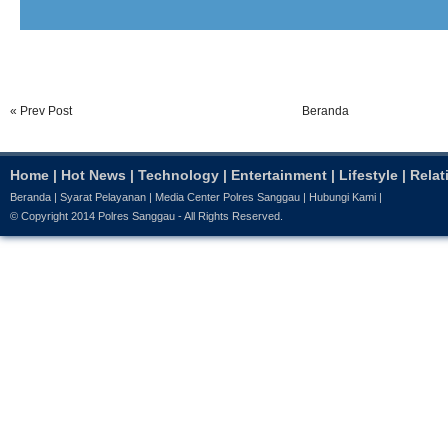
« Prev Post
Beranda
Home
|
Hot News
|
Technology
|
Entertainment
|
Lifestyle
|
Relat
Beranda
|
Syarat Pelayanan
|
Media Center Polres Sanggau
|
Hubungi Kami
|
© Copyright 2014
Polres Sanggau
- All Rights Reserved.