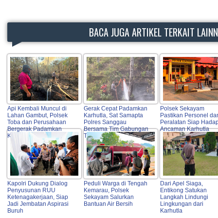
BACA JUGA ARTIKEL TERKAIT LAIN
Api Kembali Muncul di
Gerak Cepat Padamkan
Polsek Sekayam
Lahan Gambut, Polsek
Karhutla, Sat Samapta
Pastikan Personel da
Toba dan Perusahaan
Polres Sanggau
Peralatan Siap Hadap
Bergerak Padamkan
Bersama Tim Gabungan
Ancaman Karhutla
Karhutla
Turun ke Lokasi
Kapolri Dukung Dialog
Peduli Warga di Tengah
Dari Apel Siaga,
Penyusunan RUU
Kemarau, Polsek
Entikong Satukan
Ketenagakerjaan, Siap
Sekayam Salurkan
Langkah Lindungi
Jadi Jembatan Aspirasi
Bantuan Air Bersih
Lingkungan dari
Buruh
Karhutla