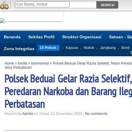
Beranda
Sekilas Profil
Struktur Organisasi
Satuan - S
15 Polsek :
:
Kapuas
.
Mukok
.
Jangkang
.
Bonti
Zona Integritas
.
Home
»
berita
»
seremonial
»
Polsek Beduai Gelar Razia Selektif, Tekan Pered
Jalur Perbatasan
Polsek Beduai Gelar Razia Selektif
Peredaran Narkoba dan Barang Ilega
Perbatasan
Penulis By
Admin
on Jumat, 12 Desember 2025 |
No comments