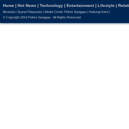
Home
|
Hot News
|
Technology
|
Entertainment
|
Lifestyle
|
Relat
Beranda
|
Syarat Pelayanan
|
Media Center Polres Sanggau
|
Hubungi Kami
|
© Copyright 2014
Polres Sanggau
- All Rights Reserved.