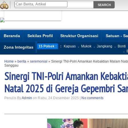
Beranda
Sekilas Profil
Struktur Organisasi
Satuan - S
15 Polsek :
:
Kapuas
.
Mukok
.
Jangkang
.
Bonti
Zona Integritas
.
Home
»
berita
»
seremonial
»
Sinergi TNI-Polri Amankan Kebaktian Malam Nata
Sanggau
Sinergi TNI-Polri Amankan Kebakt
Natal 2025 di Gereja Gepembri S
Penulis By
Admin
on Rabu, 24 Desember 2025 |
No comments