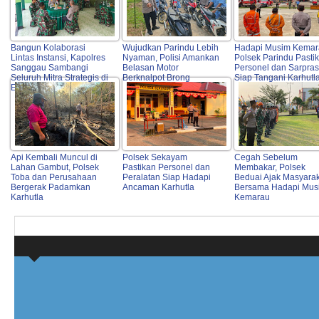
Bangun Kolaborasi
Wujudkan Parindu Lebih
Hadapi Musim Kemar
Lintas Instansi, Kapolres
Nyaman, Polisi Amankan
Polsek Parindu Pasti
Sanggau Sambangi
Belasan Motor
Personel dan Sarpras
Seluruh Mitra Strategis di
Berknalpot Brong
Siap Tangani Karhutl
Entikong
Api Kembali Muncul di
Polsek Sekayam
Cegah Sebelum
Lahan Gambut, Polsek
Pastikan Personel dan
Membakar, Polsek
Toba dan Perusahaan
Peralatan Siap Hadapi
Beduai Ajak Masyara
Bergerak Padamkan
Ancaman Karhutla
Bersama Hadapi Mus
Karhutla
Kemarau