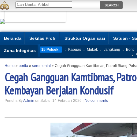
Beranda
Sekilas Profil
Struktur Organisasi
Satuan - S
15 Polsek :
:
Kapuas
.
Mukok
.
Jangkang
.
Bonti
Zona Integritas
.
Home
»
berita
»
seremonial
»
Cegah Gangguan Kamtibmas, Patroli Siang Pols
Cegah Gangguan Kamtibmas, Patrol
Kembayan Berjalan Kondusif
Penulis By
Admin
on Sabtu, 14 Februari 2026 |
No comments