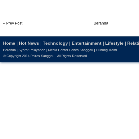
« Prev Post
Beranda
Home
|
Hot News
|
Technology
|
Entertainment
|
Lifestyle
|
Relat
Beranda
|
Syarat Pelayanan
|
Media Center Polres Sanggau
|
Hubungi Kami
|
© Copyright 2014
Polres Sanggau
- All Rights Reserved.