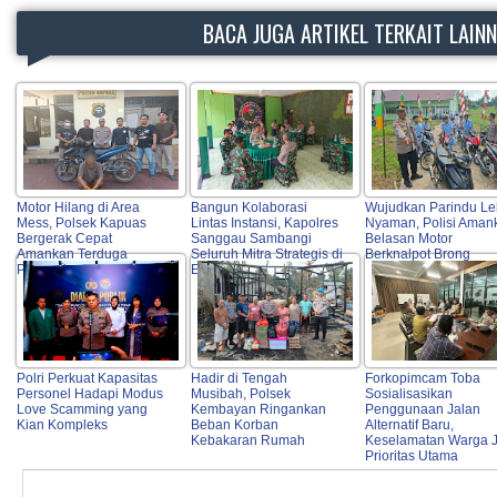
BACA JUGA ARTIKEL TERKAIT LAIN
Motor Hilang di Area
Bangun Kolaborasi
Wujudkan Parindu Le
Mess, Polsek Kapuas
Lintas Instansi, Kapolres
Nyaman, Polisi Aman
Bergerak Cepat
Sanggau Sambangi
Belasan Motor
Amankan Terduga
Seluruh Mitra Strategis di
Berknalpot Brong
Pelaku
Entikong
Polri Perkuat Kapasitas
Hadir di Tengah
Forkopimcam Toba
Personel Hadapi Modus
Musibah, Polsek
Sosialisasikan
Love Scamming yang
Kembayan Ringankan
Penggunaan Jalan
Kian Kompleks
Beban Korban
Alternatif Baru,
Kebakaran Rumah
Keselamatan Warga J
Prioritas Utama