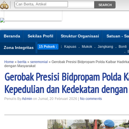
Beranda
Sekilas Profil
Struktur Organisasi
Satuan - S
15 Polsek :
:
Kapuas
.
Mukok
.
Jangkang
.
Bonti
Zona Integritas
.
Home
»
berita
»
seremonial
»
Gerobak Presisi Bidpropam Polda Kalbar Hadirk
dengan Masyarakat
Gerobak Presisi Bidpropam Polda K
Kepedulian dan Kedekatan dengan
Penulis By
Admin
on Jumat, 20 Februari 2026 |
No comments