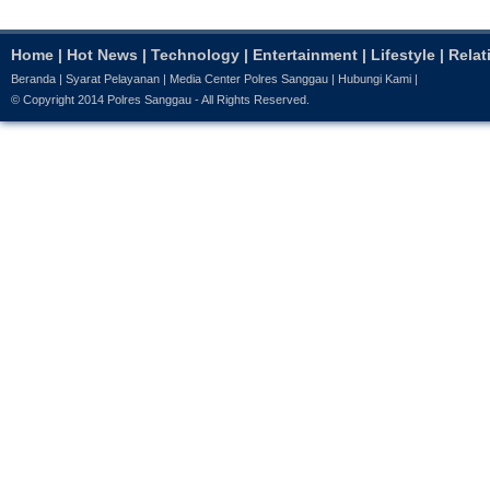
Home
|
Hot News
|
Technology
|
Entertainment
|
Lifestyle
|
Relat
Beranda
|
Syarat Pelayanan
|
Media Center Polres Sanggau
|
Hubungi Kami
|
© Copyright 2014
Polres Sanggau
- All Rights Reserved.