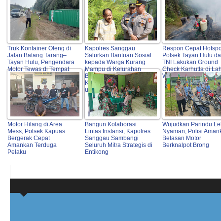
Truk Kontainer Oleng di
Kapolres Sanggau
Respon Cepat Hotspo
Jalan Batang Tarang–
Salurkan Bantuan Sosial
Polsek Tayan Hulu d
Tayan Hulu, Pengendara
kepada Warga Kurang
TNI Lakukan Ground
Motor Tewas di Tempat
Mampu di Kelurahan
Check Karhutla di La
Bunut, Wujud Nyata
Warga
Kepedulian Polri Hadir
untuk Masyarakat
Motor Hilang di Area
Bangun Kolaborasi
Wujudkan Parindu Le
Mess, Polsek Kapuas
Lintas Instansi, Kapolres
Nyaman, Polisi Aman
Bergerak Cepat
Sanggau Sambangi
Belasan Motor
Amankan Terduga
Seluruh Mitra Strategis di
Berknalpot Brong
Pelaku
Entikong