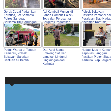
Gerak Cepat Padamkan
Api Kembali Muncul di
Polsek Sekayam
Karhutla, Sat Samapta
Lahan Gambut, Polsek
Pastikan Personel da
Polres Sanggau
Toba dan Perusahaan
Peralatan Siap Hadap
Bersama Tim Gabungan
Bergerak Padamkan
Ancaman Karhutla
Turun ke Lokasi
Karhutla
Peduli Warga di Tengah
Dari Apel Siaga,
Hadapi Musim Kemar
Kemarau, Polsek
Entikong Satukan
Kapolres Sanggau
Sekayam Salurkan
Langkah Lindungi
Pastikan Pleton Siag
Bantuan Air Bersih
Lingkungan dari
Karhutla Siap Berger
Karhutla