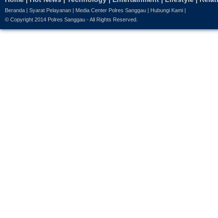
Beranda
|
Syarat Pelayanan
|
Media Center Polres Sanggau
|
Hubungi Kami
|
© Copyright 2014
Polres Sanggau
- All Rights Reserved.