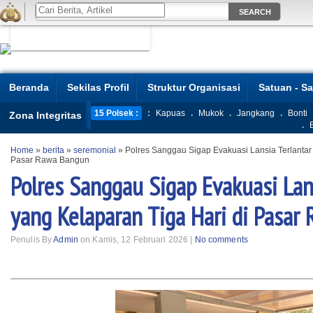
Beranda
Sekilas Profil
Struktur Organisasi
Satuan - S
15 Polsek :
:
Kapuas
.
Mukok
.
Jangkang
.
Bonti
Zona Integritas
.
Home
»
berita
»
seremonial
»
Polres Sanggau Sigap Evakuasi Lansia Terlantar 
Pasar Rawa Bangun
Polres Sanggau Sigap Evakuasi Lan
yang Kelaparan Tiga Hari di Pasar
Penulis By
Admin
on Kamis, 12 Februari 2026 |
No comments