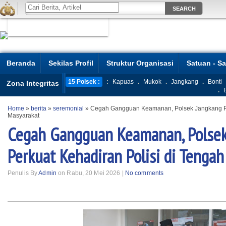
Beranda
Sekilas Profil
Struktur Organisasi
Satuan - S
15 Polsek :
:
Kapuas
.
Mukok
.
Jangkang
.
Bonti
Zona Integritas
.
Home
»
berita
»
seremonial
»
Cegah Gangguan Keamanan, Polsek Jangkang Per
Masyarakat
Cegah Gangguan Keamanan, Polsek
Perkuat Kehadiran Polisi di Tenga
Penulis By
Admin
on Rabu, 20 Mei 2026 |
No comments