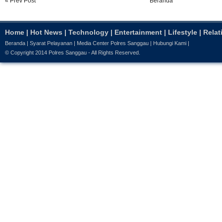
« Prev Post
Beranda
Home
|
Hot News
|
Technology
|
Entertainment
|
Lifestyle
|
Relat
Beranda
|
Syarat Pelayanan
|
Media Center Polres Sanggau
|
Hubungi Kami
|
© Copyright 2014
Polres Sanggau
- All Rights Reserved.