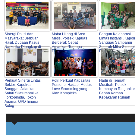
Sinergi Polisi dan
Motor Hilang di Area
Bangun Kolaborasi
Masyarakat Berbuah
Mess, Polsek Kapuas
Lintas Instansi, Kapol
Hasil, Dugaan Kasus
Bergerak Cepat
Sanggau Sambangi
Narkotika Diungkap di
Amankan Terduga
Seluruh Mitra Strategi
Entikong
Pelaku
Entikong
Perkuat Sinergi Lintas
Polri Perkuat Kapasitas
Hadir di Tengah
Sektor, Kapolres
Personel Hadapi Modus
Musibah, Polsek
Sanggau Jalankan
Love Scamming yang
Kembayan Ringanka
Safari Silaturahmi ke
Kian Kompleks
Beban Korban
Forkopimda, Tokoh
Kebakaran Rumah
Agama, OPD hingga
Bulog